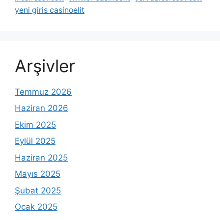
yeni giris casinoelit
Arşivler
Temmuz 2026
Haziran 2026
Ekim 2025
Eylül 2025
Haziran 2025
Mayıs 2025
Şubat 2025
Ocak 2025