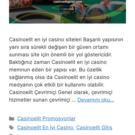
Casinoelit en iyi casino siteleri Başarılı yapısının
yanı sıra sürekli değişen bir güven ortamı
sunması site için önemli bir yol göstericidir.
Baktığınız zaman Casinoelit en iyi casino
memnun eden bir yapısı var. Bu özellik
sağlanmış olsa da Casinoelit en iyi casino
medyanın çok etkili bir kullanımı olabilir.
Casinoelit Çevrimiçi Genel olarak, çevrimiçi
hizmetler sunan çevrimiçi …
Devamını oku…
Kategoriler
Casinoelit Promosyonlar
Etiketler
Casinoelit En İyi Casino
,
Casinoelit Gİriş