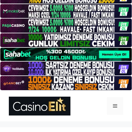
İçeriğe
atla
Menü