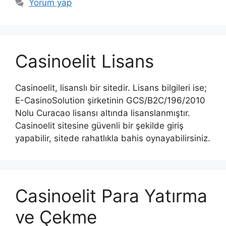
Yorum yap
Casinoelit Lisans
Casinoelit, lisanslı bir sitedir. Lisans bilgileri ise;
E-CasinoSolution şirketinin GCS/B2C/196/2010
Nolu Curacao lisansı altında lisanslanmıştır.
Casinoelit sitesine güvenli bir şekilde giriş
yapabilir, sitede rahatlıkla bahis oynayabilirsiniz.
Casinoelit Para Yatırma
ve Çekme