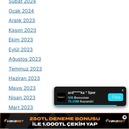
Şubat 2024
Ocak 2024
Aralık 2023
Kasım 2023
Ekim 2023
Eylül 2023
Ağustos 2023
Temmuz 2023
Haziran 2023
Mayıs 2023
Nisan 2023
Mart 2023
×
Şubat 2023
Ocak 2023