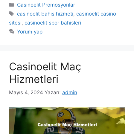
Kategoriler
Casinoelit Promosyonlar
Etiketler
casinoelit bahis hizmeti
,
casinoelit casino
sitesi
,
casinoelit spor bahisleri
Yorum yap
Casinoelit Maç
Hizmetleri
Mayıs 4, 2024
Yazarı:
admin