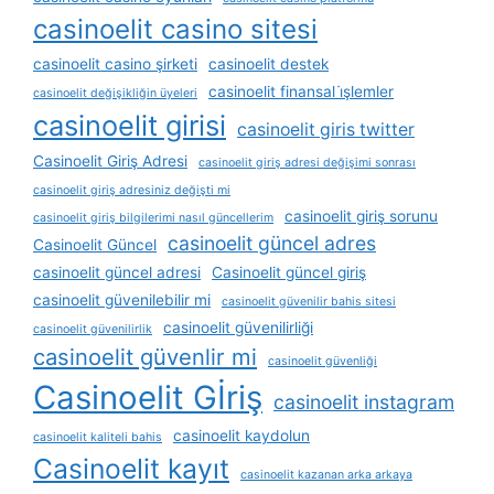
casinoelit casino sitesi
casinoelit casino şirketi
casinoelit destek
casinoelit finansal i̇şlemler
casinoelit değişikliğin üyeleri
casinoelit girisi
casinoelit giris twitter
Casinoelit Giriş Adresi
casinoelit giriş adresi değişimi sonrası
casinoelit giriş adresiniz değişti mi
casinoelit giriş sorunu
casinoelit giriş bilgilerimi nasıl güncellerim
casinoelit güncel adres
Casinoelit Güncel
casinoelit güncel adresi
Casinoelit güncel giriş
casinoelit güvenilebilir mi
casinoelit güvenilir bahis sitesi
casinoelit güvenilirliği
casinoelit güvenilirlik
casinoelit güvenlir mi
casinoelit güvenliği
Casinoelit Gİriş
casinoelit instagram
casinoelit kaydolun
casinoelit kaliteli bahis
Casinoelit kayıt
casinoelit kazanan arka arkaya