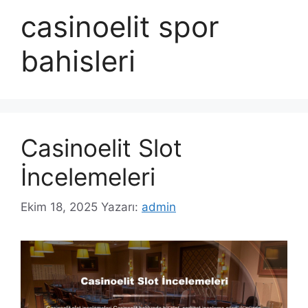
casinoelit spor
bahisleri
Casinoelit Slot
İncelemeleri
Ekim 18, 2025
Yazarı:
admin