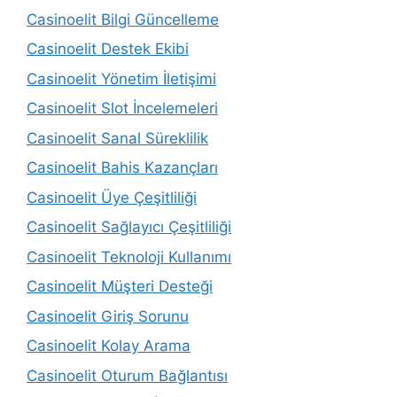
Casinoelit Bilgi Güncelleme
Casinoelit Destek Ekibi
Casinoelit Yönetim İletişimi
Casinoelit Slot İncelemeleri
Casinoelit Sanal Süreklilik
Casinoelit Bahis Kazançları
Casinoelit Üye Çeşitliliği
Casinoelit Sağlayıcı Çeşitliliği
Casinoelit Teknoloji Kullanımı
Casinoelit Müşteri Desteği
Casinoelit Giriş Sorunu
Casinoelit Kolay Arama
Casinoelit Oturum Bağlantısı