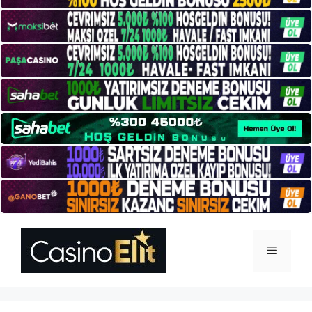
İçeriğe
atla
Menü