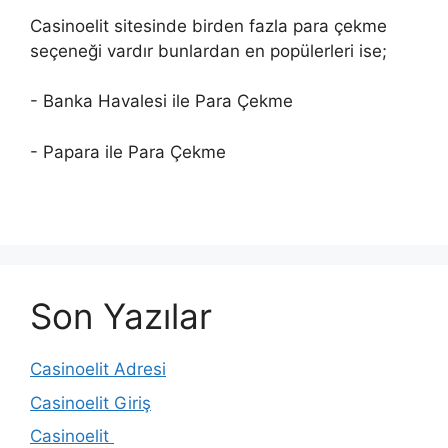
Casinoelit sitesinde birden fazla para çekme
seçeneği vardır bunlardan en popülerleri ise;
- Banka Havalesi ile Para Çekme
- Papara ile Para Çekme
Son Yazılar
Casinoelit Adresi
Casinoelit Giriş
Casinoelit