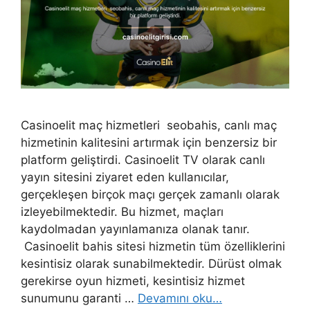
Casinoelit maç hizmetleri seobahis, canlı maç
hizmetinin kalitesini artırmak için benzersiz bir
platform geliştirdi. Casinoelit TV olarak canlı
yayın sitesini ziyaret eden kullanıcılar,
gerçekleşen birçok maçı gerçek zamanlı olarak
izleyebilmektedir. Bu hizmet, maçları
kaydolmadan yayınlamanıza olanak tanır.
Casinoelit bahis sitesi hizmetin tüm özelliklerini
kesintisiz olarak sunabilmektedir. Dürüst olmak
gerekirse oyun hizmeti, kesintisiz hizmet
sunumunu garanti …
Devamını oku…