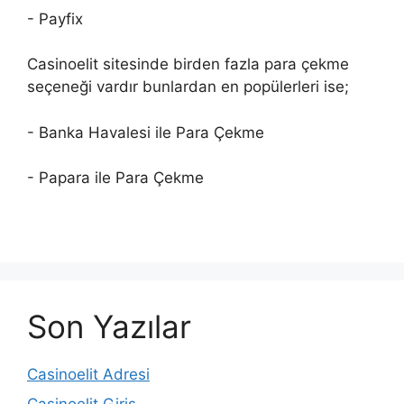
- Payfix
Casinoelit sitesinde birden fazla para çekme
seçeneği vardır bunlardan en popülerleri ise;
- Banka Havalesi ile Para Çekme
- Papara ile Para Çekme
Son Yazılar
Casinoelit Adresi