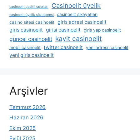
Casinoelit üyelik
casinoelit çeşitli sporları
casinoelit şikayetleri
casinoelit üyelik sözleşmesi
giris adresi casinoelit
casino sitesi casinoelit
giris casinoelit
girisi casinoelit
giris yap casinoelit
kayit casinoelit
güncel casinoelit
twitter casinoelit
mobil casinoelit
yeni adresi casinoelit
yeni giris casinoelit
Arşivler
Temmuz 2026
Haziran 2026
Ekim 2025
Eylül 2025