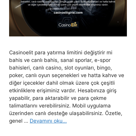
Casinoelit para yatırma limitini değiştirir mi
bahis ve canlı bahis, sanal sporlar, e-spor
bahisleri, canlı casino, slot oyunları, bingo,
poker, canlı oyun seçenekleri ve hatta kahve ve
diğer içecekler dahil olmak üzere çok çeşitli
etkinliklere erişiminiz vardır. Hesabınıza giriş
yapabilir, para aktarabilir ve para çekme
talimatlarını verebilirsiniz. Mobil uygulama
üzerinden canlı desteğe ulaşabilirsiniz. Özetle,
genel …
Devamını oku…