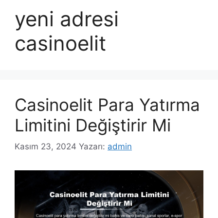
yeni adresi
casinoelit
Casinoelit Para Yatırma
Limitini Değiştirir Mi
Kasım 23, 2024
Yazarı:
admin