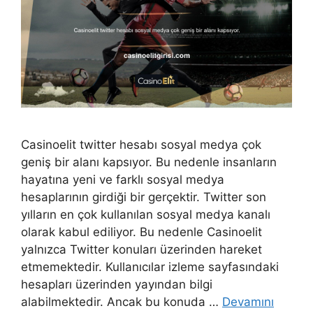
Casinoelit twitter hesabı sosyal medya çok
geniş bir alanı kapsıyor. Bu nedenle insanların
hayatına yeni ve farklı sosyal medya
hesaplarının girdiği bir gerçektir. Twitter son
yılların en çok kullanılan sosyal medya kanalı
olarak kabul ediliyor. Bu nedenle Casinoelit
yalnızca Twitter konuları üzerinden hareket
etmemektedir. Kullanıcılar izleme sayfasındaki
hesapları üzerinden yayından bilgi
alabilmektedir. Ancak bu konuda …
Devamını