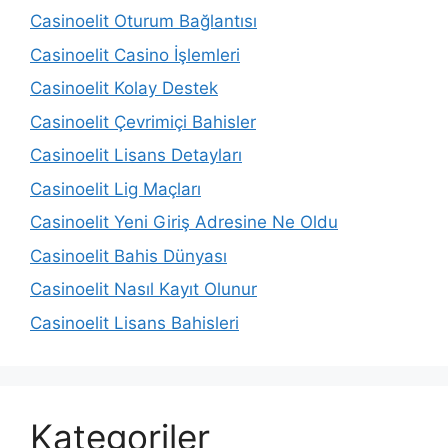
Casinoelit Oturum Bağlantısı
Casinoelit Casino İşlemleri
Casinoelit Kolay Destek
Casinoelit Çevrimiçi Bahisler
Casinoelit Lisans Detayları
Casinoelit Lig Maçları
Casinoelit Yeni Giriş Adresine Ne Oldu
Casinoelit Bahis Dünyası
Casinoelit Nasıl Kayıt Olunur
Casinoelit Lisans Bahisleri
Kategoriler