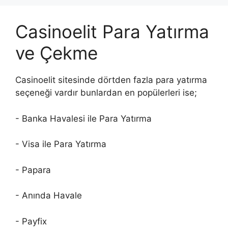
Casinoelit Para Yatırma
ve Çekme
Casinoelit sitesinde dörtden fazla para yatırma
seçeneği vardır bunlardan en popülerleri ise;
- Banka Havalesi ile Para Yatırma
- Visa ile Para Yatırma
- Papara
- Anında Havale
- Payfix