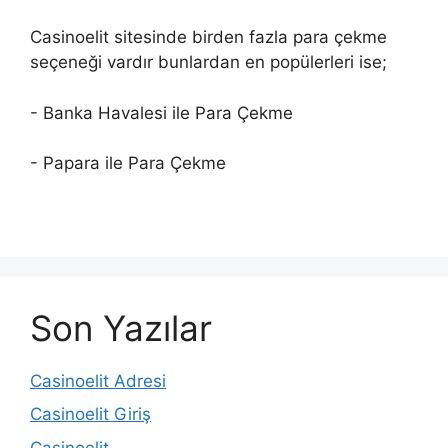
Casinoelit sitesinde birden fazla para çekme
seçeneği vardır bunlardan en popülerleri ise;
- Banka Havalesi ile Para Çekme
- Papara ile Para Çekme
Son Yazılar
Casinoelit Adresi
Casinoelit Giriş
Casinoelit