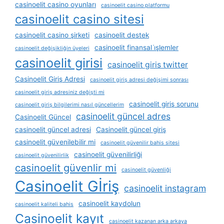
casinoelit casino oyunları
casinoelit casino platformu
casinoelit casino sitesi
casinoelit casino şirketi
casinoelit destek
casinoelit finansal i̇şlemler
casinoelit değişikliğin üyeleri
casinoelit girisi
casinoelit giris twitter
Casinoelit Giriş Adresi
casinoelit giriş adresi değişimi sonrası
casinoelit giriş adresiniz değişti mi
casinoelit giriş sorunu
casinoelit giriş bilgilerimi nasıl güncellerim
casinoelit güncel adres
Casinoelit Güncel
casinoelit güncel adresi
Casinoelit güncel giriş
casinoelit güvenilebilir mi
casinoelit güvenilir bahis sitesi
casinoelit güvenilirliği
casinoelit güvenilirlik
casinoelit güvenlir mi
casinoelit güvenliği
Casinoelit Gİriş
casinoelit instagram
casinoelit kaydolun
casinoelit kaliteli bahis
Casinoelit kayıt
casinoelit kazanan arka arkaya