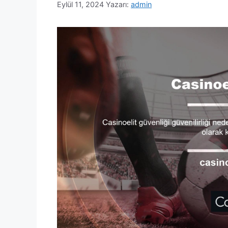
Eylül 11, 2024
Yazarı:
admin