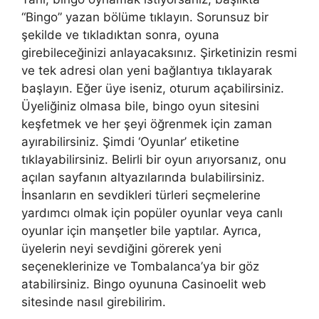
“Bingo” yazan bölüme tıklayın. Sorunsuz bir
şekilde ve tıkladıktan sonra, oyuna
girebileceğinizi anlayacaksınız. Şirketinizin resmi
ve tek adresi olan yeni bağlantıya tıklayarak
başlayın. Eğer üye iseniz, oturum açabilirsiniz.
Üyeliğiniz olmasa bile, bingo oyun sitesini
keşfetmek ve her şeyi öğrenmek için zaman
ayırabilirsiniz. Şimdi ‘Oyunlar’ etiketine
tıklayabilirsiniz. Belirli bir oyun arıyorsanız, onu
açılan sayfanın altyazılarında bulabilirsiniz.
İnsanların en sevdikleri türleri seçmelerine
yardımcı olmak için popüler oyunlar veya canlı
oyunlar için manşetler bile yaptılar. Ayrıca,
üyelerin neyi sevdiğini görerek yeni
seçeneklerinize ve Tombalanca’ya bir göz
atabilirsiniz. Bingo oyununa Casinoelit web
sitesinde nasıl girebilirim.