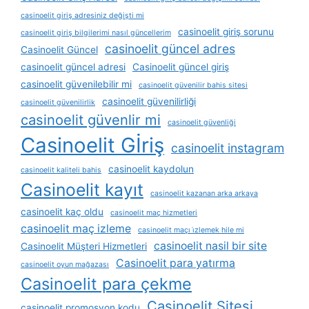
casinoelit giriş adresiniz değişti mi
casinoelit giriş sorunu
casinoelit giriş bilgilerimi nasıl güncellerim
casinoelit güncel adres
Casinoelit Güncel
casinoelit güncel adresi
Casinoelit güncel giriş
casinoelit güvenilebilir mi
casinoelit güvenilir bahis sitesi
casinoelit güvenilirliği
casinoelit güvenilirlik
casinoelit güvenlir mi
casinoelit güvenliği
Casinoelit Gİriş
casinoelit instagram
casinoelit kaydolun
casinoelit kaliteli bahis
Casinoelit kayıt
casinoelit kazanan arka arkaya
casinoelit kaç oldu
casinoelit maç hizmetleri
casinoelit maç izleme
casinoelit maçı i̇zlemek hile mi
casinoelit nasil bir site
Casinoelit Müşteri Hizmetleri
Casinoelit para yatırma
casinoelit oyun mağazası
Casinoelit para çekme
Casinoelit Sitesi
casinoelit promosyon kodu