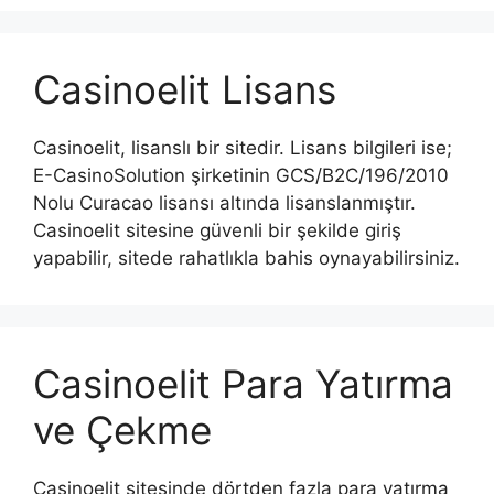
Casinoelit Lisans
Casinoelit, lisanslı bir sitedir. Lisans bilgileri ise;
E-CasinoSolution şirketinin GCS/B2C/196/2010
Nolu Curacao lisansı altında lisanslanmıştır.
Casinoelit sitesine güvenli bir şekilde giriş
yapabilir, sitede rahatlıkla bahis oynayabilirsiniz.
Casinoelit Para Yatırma
ve Çekme
Casinoelit sitesinde dörtden fazla para yatırma