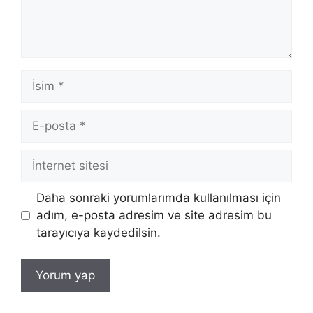
İsim
E-
posta
İnternet
sitesi
Daha sonraki yorumlarımda kullanılması için
adım, e-posta adresim ve site adresim bu
tarayıcıya kaydedilsin.