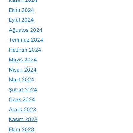
Kasım 2024
Ekim 2024
Eylül 2024
Ağustos 2024
Temmuz 2024
Haziran 2024
Mayıs 2024
Nisan 2024
Mart 2024
Şubat 2024
Ocak 2024
Aralık 2023
Kasım 2023
Ekim 2023