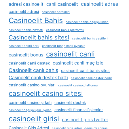
casinoelit adres
adresi casinoelit
canli casinoelit
casinoelit adresi
casinoelit adresleri
Casinoelit Bahis
casinoelit bahis değişiklikleri
casinoelit bahis hizmeti
casinoelit bahis platformu
Casinoelit bahis sitesi
casinoelit bahis çeşitleri
casinoelit belirli soru
casinoelit bingo nasıl oynanır
casinoelit canli
casinoelit bonus
casinoelit canli maç izle
casinoelit canli destek
Casinoelit canlı bahis
casinoelit canlı bahis sitesi
Casinoelit canlı destek hattı
casinoelit canlı destek nedir
casinoelit casino oyunları
casinoelit casino platformu
casinoelit casino sitesi
casinoelit casino şirketi
casinoelit destek
casinoelit finansal i̇şlemler
casinoelit değişikliğin üyeleri
casinoelit girisi
casinoelit giris twitter
Casinoelit Giriş Adresi
casinoelit giriş adresi değişimi sonrası