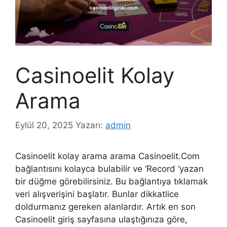
Casinoelit Kolay
Arama
Eylül 20, 2025
Yazarı:
admin
Casinoelit kolay arama arama Casinoelit.Com
bağlantısını kolayca bulabilir ve ‘Record ‘yazan
bir düğme görebilirsiniz. Bu bağlantıya tıklamak
veri alışverişini başlatır. Bunlar dikkatlice
doldurmanız gereken alanlardır. Artık en son
Casinoelit giriş sayfasına ulaştığınıza göre,