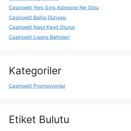
Casinoelit Yeni Giriş Adresine Ne Oldu
Casinoelit Bahis Dünyası
Casinoelit Nasıl Kayıt Olunur
Casinoelit Lisans Bahisleri
Kategoriler
Casinoelit Promosyonlar
Etiket Bulutu