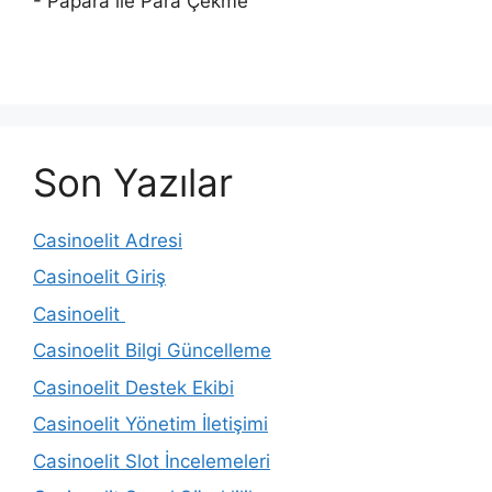
- Papara ile Para Çekme
Son Yazılar
Casinoelit Adresi
Casinoelit Giriş
Casinoelit
Casinoelit Bilgi Güncelleme
Casinoelit Destek Ekibi
Casinoelit Yönetim İletişimi
Casinoelit Slot İncelemeleri