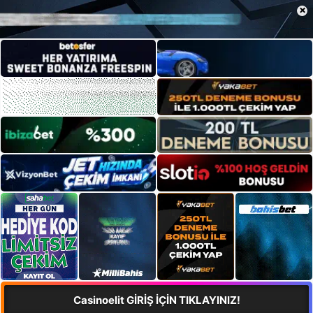
×
Casinoelit GİRİŞ İÇİN TIKLAYINIZ!