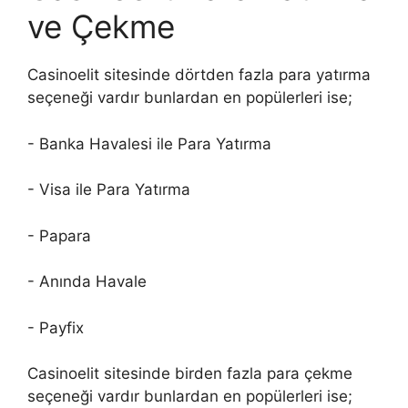
ve Çekme
Casinoelit sitesinde dörtden fazla para yatırma
seçeneği vardır bunlardan en popülerleri ise;
- Banka Havalesi ile Para Yatırma
- Visa ile Para Yatırma
- Papara
- Anında Havale
- Payfix
Casinoelit sitesinde birden fazla para çekme
seçeneği vardır bunlardan en popülerleri ise;