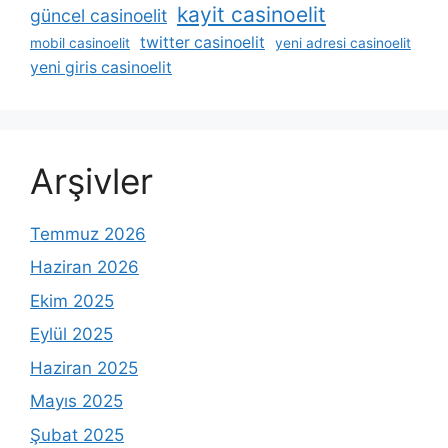
kayit casinoelit
güncel casinoelit
twitter casinoelit
mobil casinoelit
yeni adresi casinoelit
yeni giris casinoelit
Arşivler
Temmuz 2026
Haziran 2026
Ekim 2025
Eylül 2025
Haziran 2025
Mayıs 2025
Şubat 2025