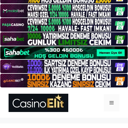
İçeriğe
atla
Menü