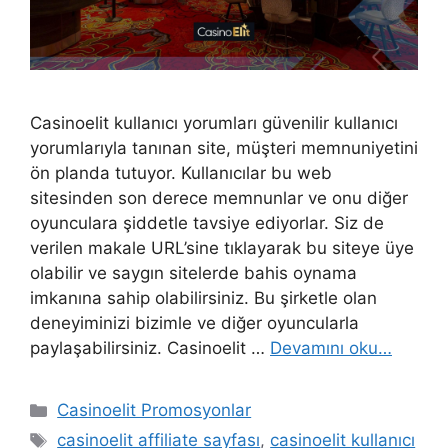
Casinoelit kullanıcı yorumları güvenilir kullanıcı
yorumlarıyla tanınan site, müşteri memnuniyetini
ön planda tutuyor. Kullanıcılar bu web
sitesinden son derece memnunlar ve onu diğer
oyunculara şiddetle tavsiye ediyorlar. Siz de
verilen makale URL’sine tıklayarak bu siteye üye
olabilir ve saygın sitelerde bahis oynama
imkanına sahip olabilirsiniz. Bu şirketle olan
deneyiminizi bizimle ve diğer oyuncularla
paylaşabilirsiniz. Casinoelit …
Devamını oku…
Kategoriler
Casinoelit Promosyonlar
Etiketler
casinoelit affiliate sayfası
,
casinoelit kullanıcı