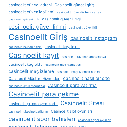
casinoelit güncel adresi
Casinoelit güncel giriş
casinoelit güvenilebilir mi
casinoelit güvenilir bahis sitesi
casinoelit güvenilirliği
casinoelit güvenilirlik
casinoelit güvenlir mi
casinoelit güvenliği
Casinoelit Gİriş
casinoelit instagram
casinoelit kaydolun
casinoelit kaliteli bahis
Casinoelit kayıt
casinoelit kazanan arka arkaya
casinoelit kaç oldu
casinoelit maç hizmetleri
casinoelit maç izleme
casinoelit maçı i̇zlemek hile mi
casinoelit nasil bir site
Casinoelit Müşteri Hizmetleri
Casinoelit para yatırma
casinoelit oyun mağazası
Casinoelit para çekme
Casinoelit Sitesi
casinoelit promosyon kodu
Casinoelit slot oyunları
casinoelit sitesine bağlanın
casinoelit spor bahisleri
casinoelit spor oyunları