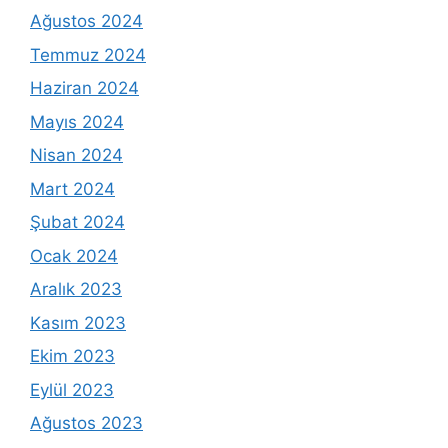
Ağustos 2024
Temmuz 2024
Haziran 2024
Mayıs 2024
Nisan 2024
Mart 2024
Şubat 2024
Ocak 2024
Aralık 2023
Kasım 2023
Ekim 2023
Eylül 2023
Ağustos 2023