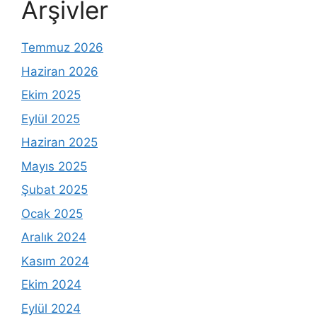
Arşivler
Temmuz 2026
Haziran 2026
Ekim 2025
Eylül 2025
Haziran 2025
Mayıs 2025
Şubat 2025
Ocak 2025
Aralık 2024
Kasım 2024
Ekim 2024
Eylül 2024