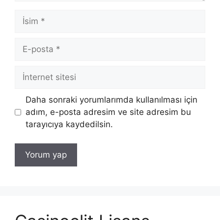
İsim
E-
posta
İnternet
sitesi
Daha sonraki yorumlarımda kullanılması için
adım, e-posta adresim ve site adresim bu
tarayıcıya kaydedilsin.