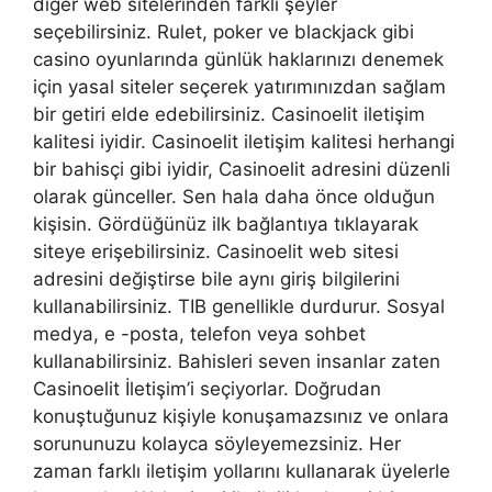
diğer web sitelerinden farklı şeyler
seçebilirsiniz. Rulet, poker ve blackjack gibi
casino oyunlarında günlük haklarınızı denemek
için yasal siteler seçerek yatırımınızdan sağlam
bir getiri elde edebilirsiniz. Casinoelit iletişim
kalitesi iyidir. Casinoelit iletişim kalitesi herhangi
bir bahisçi gibi iyidir, Casinoelit adresini düzenli
olarak günceller. Sen hala daha önce olduğun
kişisin. Gördüğünüz ilk bağlantıya tıklayarak
siteye erişebilirsiniz. Casinoelit web sitesi
adresini değiştirse bile aynı giriş bilgilerini
kullanabilirsiniz. TIB genellikle durdurur. Sosyal
medya, e -posta, telefon veya sohbet
kullanabilirsiniz. Bahisleri seven insanlar zaten
Casinoelit İletişim’i seçiyorlar. Doğrudan
konuştuğunuz kişiyle konuşamazsınız ve onlara
sorununuzu kolayca söyleyemezsiniz. Her
zaman farklı iletişim yollarını kullanarak üyelerle