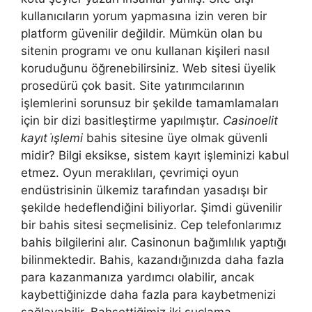
kullanıcıların yorum yapmasına izin veren bir
platform güvenilir değildir. Mümkün olan bu
sitenin programı ve onu kullanan kişileri nasıl
koruduğunu öğrenebilirsiniz. Web sitesi üyelik
prosedürü çok basit. Site yatırımcılarının
işlemlerini sorunsuz bir şekilde tamamlamaları
için bir dizi basitleştirme yapılmıştır.
Casinoelit
kayıt i̇şlemi
bahis sitesine üye olmak güvenli
midir? Bilgi eksikse, sistem kayıt işleminizi kabul
etmez. Oyun meraklıları, çevrimiçi oyun
endüstrisinin ülkemiz tarafından yasadışı bir
şekilde hedeflendiğini biliyorlar. Şimdi güvenilir
bir bahis sitesi seçmelisiniz. Cep telefonlarımız
bahis bilgilerini alır. Casinonun bağımlılık yaptığı
bilinmektedir. Bahis, kazandığınızda daha fazla
para kazanmanıza yardımcı olabilir, ancak
kaybettiğinizde daha fazla para kaybetmenizi
sağlayabilir. Bahsettiğimiz iki suçlama,