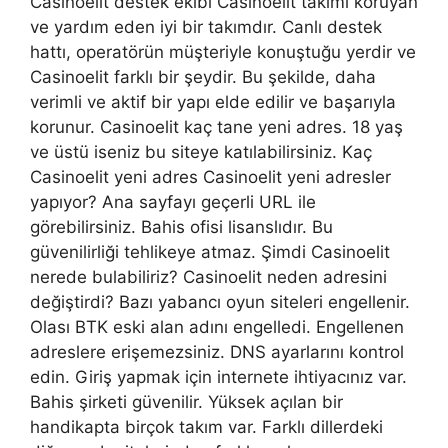
Casinoelit destek ekibi Casinoelit takımı koruyan
ve yardım eden iyi bir takımdır. Canlı destek
hattı, operatörün müşteriyle konuştuğu yerdir ve
Casinoelit farklı bir şeydir. Bu şekilde, daha
verimli ve aktif bir yapı elde edilir ve başarıyla
korunur. Casinoelit kaç tane yeni adres. 18 yaş
ve üstü iseniz bu siteye katılabilirsiniz. Kaç
Casinoelit yeni adres Casinoelit yeni adresler
yapıyor? Ana sayfayı geçerli URL ile
görebilirsiniz. Bahis ofisi lisanslıdır. Bu
güvenilirliği tehlikeye atmaz. Şimdi Casinoelit
nerede bulabiliriz? Casinoelit neden adresini
değiştirdi? Bazı yabancı oyun siteleri engellenir.
Olası BTK eski alan adını engelledi. Engellenen
adreslere erişemezsiniz. DNS ayarlarını kontrol
edin. Giriş yapmak için internete ihtiyacınız var.
Bahis şirketi güvenilir. Yüksek açılan bir
handikapta birçok takım var. Farklı dillerdeki