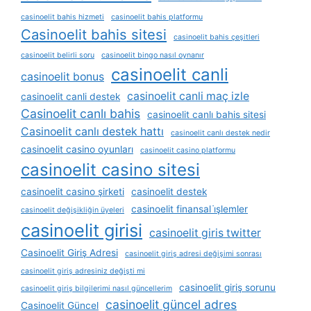
casinoelit bahis hizmeti
casinoelit bahis platformu
Casinoelit bahis sitesi
casinoelit bahis çeşitleri
casinoelit belirli soru
casinoelit bingo nasıl oynanır
casinoelit canli
casinoelit bonus
casinoelit canli maç izle
casinoelit canli destek
Casinoelit canlı bahis
casinoelit canlı bahis sitesi
Casinoelit canlı destek hattı
casinoelit canlı destek nedir
casinoelit casino oyunları
casinoelit casino platformu
casinoelit casino sitesi
casinoelit casino şirketi
casinoelit destek
casinoelit finansal i̇şlemler
casinoelit değişikliğin üyeleri
casinoelit girisi
casinoelit giris twitter
Casinoelit Giriş Adresi
casinoelit giriş adresi değişimi sonrası
casinoelit giriş adresiniz değişti mi
casinoelit giriş sorunu
casinoelit giriş bilgilerimi nasıl güncellerim
casinoelit güncel adres
Casinoelit Güncel