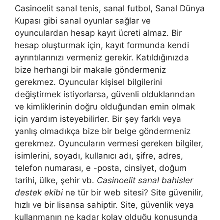
Casinoelit sanal tenis, sanal futbol, Sanal Dünya
Kupası gibi sanal oyunlar sağlar ve
oyunculardan hesap kayıt ücreti almaz. Bir
hesap oluşturmak için, kayıt formunda kendi
ayrıntılarınızı vermeniz gerekir. Katıldığınızda
bize herhangi bir makale göndermeniz
gerekmez. Oyuncular kişisel bilgilerini
değiştirmek istiyorlarsa, güvenli olduklarından
ve kimliklerinin doğru olduğundan emin olmak
için yardım isteyebilirler. Bir şey farklı veya
yanlış olmadıkça bize bir belge göndermeniz
gerekmez. Oyuncuların vermesi gereken bilgiler,
isimlerini, soyadı, kullanıcı adı, şifre, adres,
telefon numarası, e -posta, cinsiyet, doğum
tarihi, ülke, şehir vb.
Casinoelit sanal bahisler
destek ekibi
ne tür bir web sitesi? Site güvenilir,
hızlı ve bir lisansa sahiptir. Site, güvenlik veya
kullanmanın ne kadar kolay olduğu konusunda