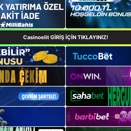
Casinoelit GİRİŞ İÇİN TIKLAYINIZ!