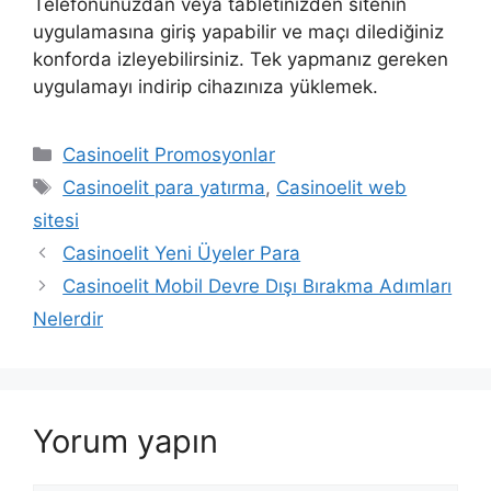
Telefonunuzdan veya tabletinizden sitenin
uygulamasına giriş yapabilir ve maçı dilediğiniz
konforda izleyebilirsiniz. Tek yapmanız gereken
uygulamayı indirip cihazınıza yüklemek.
Kategoriler
Casinoelit Promosyonlar
Etiketler
Casinoelit para yatırma
,
Casinoelit web
sitesi
Casinoelit Yeni Üyeler Para
Casinoelit Mobil Devre Dışı Bırakma Adımları
Nelerdir
Yorum yapın