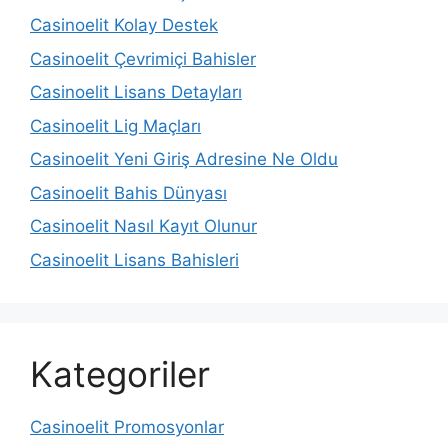
Casinoelit Kolay Destek
Casinoelit Çevrimiçi Bahisler
Casinoelit Lisans Detayları
Casinoelit Lig Maçları
Casinoelit Yeni Giriş Adresine Ne Oldu
Casinoelit Bahis Dünyası
Casinoelit Nasıl Kayıt Olunur
Casinoelit Lisans Bahisleri
Kategoriler
Casinoelit Promosyonlar