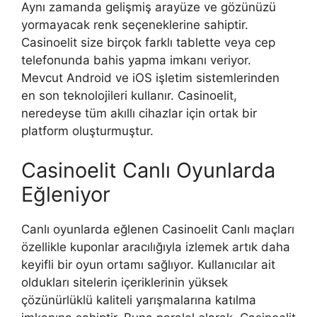
Aynı zamanda gelişmiş arayüze ve gözünüzü
yormayacak renk seçeneklerine sahiptir.
Casinoelit size birçok farklı tablette veya cep
telefonunda bahis yapma imkanı veriyor.
Mevcut Android ve iOS işletim sistemlerinden
en son teknolojileri kullanır. Casinoelit,
neredeyse tüm akıllı cihazlar için ortak bir
platform oluşturmuştur.
Casinoelit Canlı Oyunlarda
Eğleniyor
Canlı oyunlarda eğlenen Casinoelit Canlı maçları
özellikle kuponlar aracılığıyla izlemek artık daha
keyifli bir oyun ortamı sağlıyor. Kullanıcılar ait
oldukları sitelerin içeriklerinin yüksek
çözünürlüklü kaliteli yarışmalarına katılma