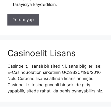
tarayıcıya kaydedilsin.
Casinoelit Lisans
Casinoelit, lisanslı bir sitedir. Lisans bilgileri ise;
E-CasinoSolution şirketinin GCS/B2C/196/2010
Nolu Curacao lisansı altında lisanslanmıştır.
Casinoelit sitesine güvenli bir şekilde giriş
yapabilir, sitede rahatlıkla bahis oynayabilirsiniz.