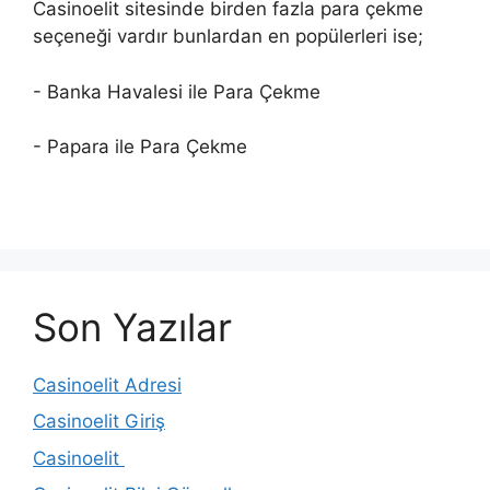
Casinoelit sitesinde birden fazla para çekme
seçeneği vardır bunlardan en popülerleri ise;
- Banka Havalesi ile Para Çekme
- Papara ile Para Çekme
Son Yazılar
Casinoelit Adresi
Casinoelit Giriş
Casinoelit