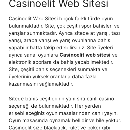
Casinoelit Web Sitesi
Casinoelit Web Sitesi birçok farklı türde oyun
bulunmaktadır. Site, çok çeşitli spor bahisleri ve
yarışlar sunmaktadır. Ayrıca sitede at yarışı, tazı
yarışı, araba yarışı ve yarış oyunlarına bahis
yapabilir hatta takip edebilirsiniz. Site üyeleri
ayrıca sanal oyunlara
Casinoelit web sitesi
ve
elektronik sporlara da bahis yapabilmektedir.
Site, çeşitli bahis seçenekleri sunmakta ve
üyelerinin yüksek oranlarla daha fazla
kazanmasını sağlamaktadır.
Sitede bahis çeşitlerinin yanı sıra canlı casino
seçeneği de bulunmaktadır. Her yerden
erişebileceğiniz oyun masalarından canlı yayın.
Oyun masasında oynamak bellidir ve hile yoktur.
Casinoelit size blackjack, rulet ve poker gibi