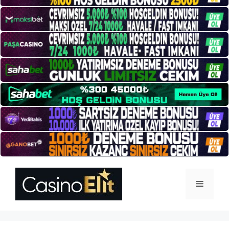
İçeriğe
atla
Menü