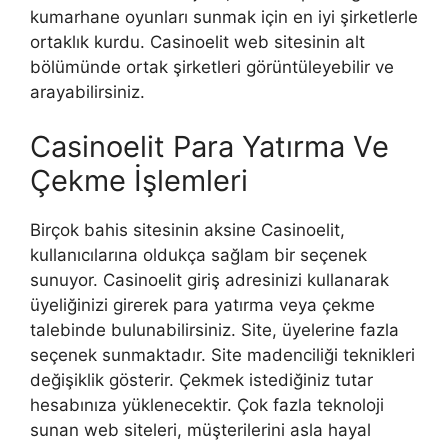
kumarhane oyunları sunmak için en iyi şirketlerle
ortaklık kurdu. Casinoelit web sitesinin alt
bölümünde ortak şirketleri görüntüleyebilir ve
arayabilirsiniz.
Casinoelit Para Yatırma Ve
Çekme İşlemleri
Birçok bahis sitesinin aksine Casinoelit,
kullanıcılarına oldukça sağlam bir seçenek
sunuyor. Casinoelit giriş adresinizi kullanarak
üyeliğinizi girerek para yatırma veya çekme
talebinde bulunabilirsiniz. Site, üyelerine fazla
seçenek sunmaktadır. Site madenciliği teknikleri
değişiklik gösterir. Çekmek istediğiniz tutar
hesabınıza yüklenecektir. Çok fazla teknoloji
sunan web siteleri, müşterilerini asla hayal