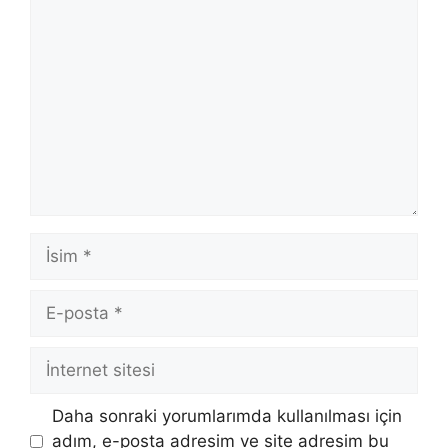
Yorum
İsim
E-
posta
İnternet
sitesi
Daha sonraki yorumlarımda kullanılması için
adım, e-posta adresim ve site adresim bu