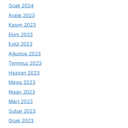
Ocak 2024
Aralık 2023
Kasım 2023
Ekim 2023
Eylül 2023
Ağustos 2023
Temmuz 2023
Haziran 2023
Mayıs 2023
Nisan 2023
Mart 2023
Şubat 2023
Ocak 2023