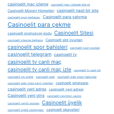
casinoelit maç izleme
casinoelit maçı i̇zlemek hile mi
casinoelit nasil bir site
Casinoelit Müşteri Hizmetleri
Casinoelit para yatırma
casinoelit oyun mağazası
Casinoelit para çekme
Casinoelit Sitesi
casinoelit promosyon kodu
Casinoelit slot oyunları
casinoelit sitesine bağlanın
casinoelit spor bahisleri
casinoelit spor oyunları
casinoelit telegram
casinoelit tv
casinoelit tv canli maç
casinoelit tv canli maç izle
casinoelit tv canlı hd
casinoelit vip üyelik
casinoelit web
casinoelit web sitesi hakkında
casinoelit whatsapp
casinoelit web sitesi kayıt i̇şlemleri
casinoelit yeni adres
casinoelit yeni adresi
Casinoelit yeni giriş
casinoelit çevrimiçi casino
Casinoelit üyelik
casinoelit çeşitli sporları
casinoelit şikayetleri
casinoelit üyelik sözleşmesi