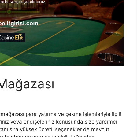
 Mağazası
mağazası para yatırma ve çekme işlemleriyle ilgili
ularınız veya endişeleriniz konusunda size yardımcı
yanı sıra yüksek ücretli seçenekler de mevcut.
ep telefonunuzdan veya akıllı TV’nizden