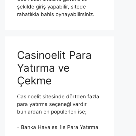
şekilde giriş yapabilir, sitede
rahatlıkla bahis oynayabilirsiniz.
Casinoelit Para
Yatırma ve
Çekme
Casinoelit sitesinde dörtden fazla
para yatırma seçeneği vardır
bunlardan en popülerleri ise;
- Banka Havalesi ile Para Yatırma