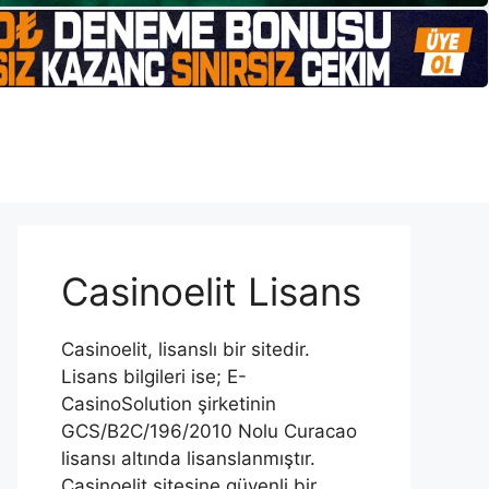
Casinoelit Lisans
Casinoelit, lisanslı bir sitedir.
Lisans bilgileri ise; E-
CasinoSolution şirketinin
GCS/B2C/196/2010 Nolu Curacao
lisansı altında lisanslanmıştır.
Casinoelit sitesine güvenli bir