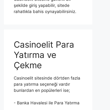
şekilde giriş yapabilir, sitede
rahatlıkla bahis oynayabilirsiniz.
Casinoelit Para
Yatırma ve
Çekme
Casinoelit sitesinde dörtden fazla
para yatırma seçeneği vardır
bunlardan en popülerleri ise;
- Banka Havalesi ile Para Yatırma