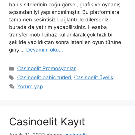
bahis sitelerinin çoğu görsel, grafik ve oynanış
açısından iyi yapılandırılmıştır. Bu platformlara
tamamen kesintisiz bağlantı ile dilerseniz
burada da yatırım yapabilirsiniz. Hesaba
transfer mobil cihaz kullanılarak çok hızlı bir
şekilde yapıldıktan sonra istenilen oyun türüne
giriş …
Devamını oku…
Kategoriler
Casinoelit Promosyonlar
Etiketler
Casinoelit bahis türleri
,
Casinoelit üyelik
Yorum yap
Casinoelit Kayıt
Aralık 31, 2022
Yazarı:
casinoelit