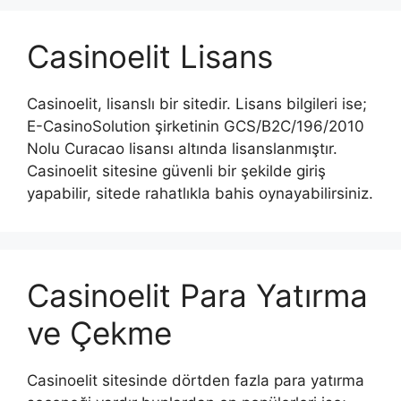
Casinoelit Lisans
Casinoelit, lisanslı bir sitedir. Lisans bilgileri ise;
E-CasinoSolution şirketinin GCS/B2C/196/2010
Nolu Curacao lisansı altında lisanslanmıştır.
Casinoelit sitesine güvenli bir şekilde giriş
yapabilir, sitede rahatlıkla bahis oynayabilirsiniz.
Casinoelit Para Yatırma
ve Çekme
Casinoelit sitesinde dörtden fazla para yatırma