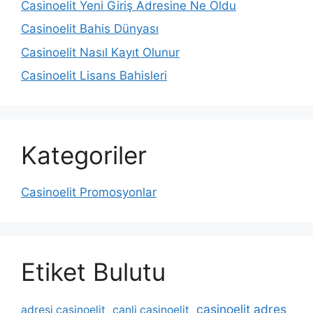
Casinoelit Yeni Giriş Adresine Ne Oldu
Casinoelit Bahis Dünyası
Casinoelit Nasıl Kayıt Olunur
Casinoelit Lisans Bahisleri
Kategoriler
Casinoelit Promosyonlar
Etiket Bulutu
casinoelit adres
adresi casinoelit
canli casinoelit