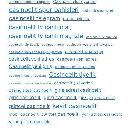
Casinoelit slot oyunları
casinoelit sitesine bağlanın
casinoelit spor bahisleri
casinoelit spor oyunları
casinoelit telegram
casinoelit tv
casinoelit tv canli maç
casinoelit tv canli maç izle
casinoelit tv canlı hd
casinoelit vip üyelik
casinoelit web
casinoelit web sitesi hakkında
casinoelit whatsapp
casinoelit web sitesi kayıt i̇şlemleri
casinoelit yeni adres
casinoelit yeni adresi
Casinoelit yeni giriş
casinoelit çevrimiçi casino
Casinoelit üyelik
casinoelit çeşitli sporları
casinoelit şikayetleri
casinoelit üyelik sözleşmesi
giris adresi casinoelit
casino sitesi casinoelit
giris casinoelit
girisi casinoelit
giris yap casinoelit
kayit casinoelit
güncel casinoelit
twitter casinoelit
mobil casinoelit
yeni adresi casinoelit
yeni giris casinoelit