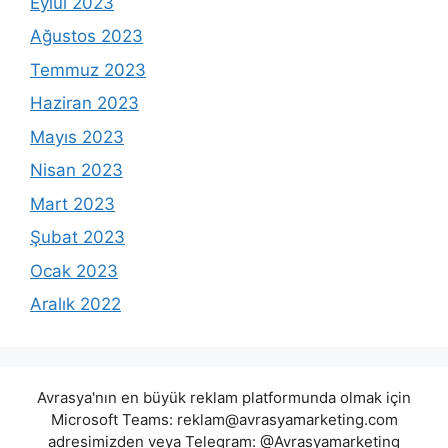
Eylül 2023
Ağustos 2023
Temmuz 2023
Haziran 2023
Mayıs 2023
Nisan 2023
Mart 2023
Şubat 2023
Ocak 2023
Aralık 2022
Avrasya'nın en büyük reklam platformunda olmak için
Microsoft Teams:
reklam@avrasyamarketing.com
adresimizden veya Telegram: @Avrasyamarketing