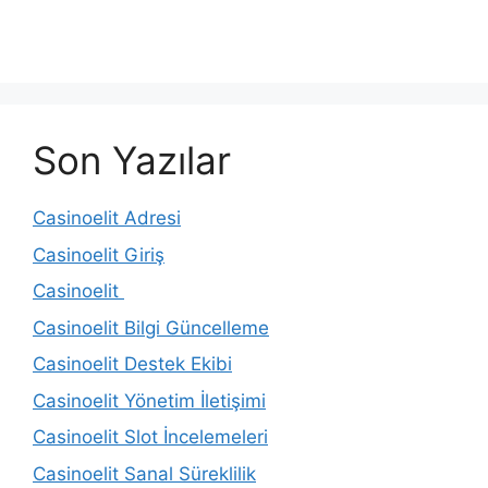
Son Yazılar
Casinoelit Adresi
Casinoelit Giriş
Casinoelit
Casinoelit Bilgi Güncelleme
Casinoelit Destek Ekibi
Casinoelit Yönetim İletişimi
Casinoelit Slot İncelemeleri
Casinoelit Sanal Süreklilik