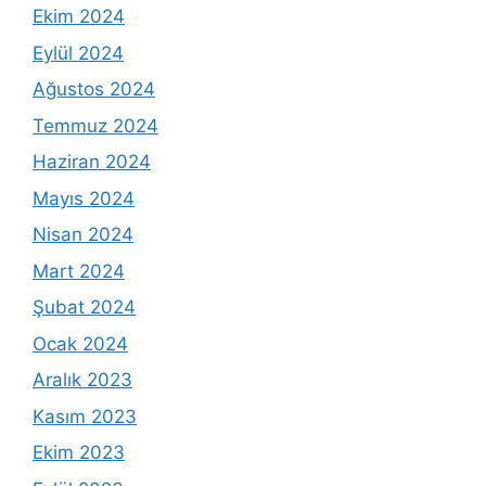
Ekim 2024
Eylül 2024
Ağustos 2024
Temmuz 2024
Haziran 2024
Mayıs 2024
Nisan 2024
Mart 2024
Şubat 2024
Ocak 2024
Aralık 2023
Kasım 2023
Ekim 2023