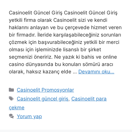
Casinoelit Güncel Giriş Casinoelit Güncel Giriş
yetkili firma olarak Casinoelit sizi ve kendi
haklarını anlayan ve bu çerçevede hizmet veren
bir firmadır. İleride karşılaşabileceğiniz sorunları
çözmek için başvurabileceğiniz yetkili bir merci
olması için işleminizde lisanslı bir şirket
seçmenizi öneririz. Ne yazık ki bahis ve online
casino dünyasında bu konuları sömürü aracı
olarak, haksız kazanç elde …
Devamını oku…
Kategoriler
Casinoelit Promosyonlar
Etiketler
Casinoelit güncel giriş
,
Casinoelit para
çekme
Yorum yap