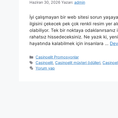
Haziran 30, 2026
Yazarı:
admin
İyi çalışmayan bir web sitesi sorun yaşaya
ilgisini çekecek pek çok renkli resim yer 
olabiliyor. Tek bir noktaya odaklanırsanız 
rahatsız hissedeceksiniz. Ne yazık ki, yeni
hayatında kalabilmek için insanlara …
Dev
Kategoriler
Casinoelit Promosyonlar
Etiketler
Casinoelit
,
Casinoelit müşteri ödülleri
,
Casinoel
Yorum yap