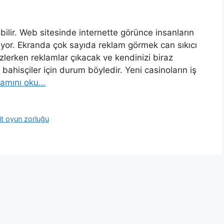
bilir. Web sitesinde internette görünce insanların
alıyor. Ekranda çok sayıda reklam görmek can sıkıcı
izlerken reklamlar çıkacak ve kendinizi biraz
 bahisçiler için durum böyledir. Yeni casinoların iş
amını oku…
it oyun zorluğu