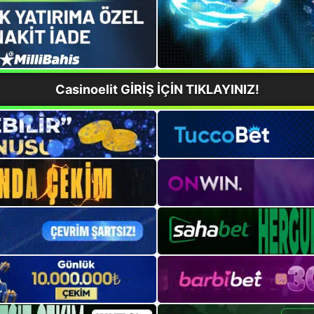
Casinoelit GİRİŞ İÇİN TIKLAYINIZ!