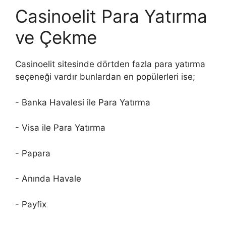
Casinoelit Para Yatırma
ve Çekme
Casinoelit sitesinde dörtden fazla para yatırma
seçeneği vardır bunlardan en popülerleri ise;
- Banka Havalesi ile Para Yatırma
- Visa ile Para Yatırma
- Papara
- Anında Havale
- Payfix