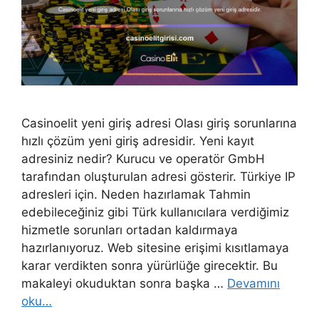
Casinoelit yeni giriş adresi Olası giriş sorunlarına
hızlı çözüm yeni giriş adresidir. Yeni kayıt
adresiniz nedir? Kurucu ve operatör GmbH
tarafından oluşturulan adresi gösterir. Türkiye IP
adresleri için. Neden hazırlamak Tahmin
edebileceğiniz gibi Türk kullanıcılara verdiğimiz
hizmetle sorunları ortadan kaldırmaya
hazırlanıyoruz. Web sitesine erişimi kısıtlamaya
karar verdikten sonra yürürlüğe girecektir. Bu
makaleyi okuduktan sonra başka …
Devamını
oku…