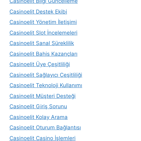
Casinoelit Bilgi Güncelleme
Casinoelit Destek Ekibi
Casinoelit Yönetim İletişimi
Casinoelit Slot İncelemeleri
Casinoelit Sanal Süreklilik
Casinoelit Bahis Kazançları
Casinoelit Üye Çeşitliliği
Casinoelit Sağlayıcı Çeşitliliği
Casinoelit Teknoloji Kullanımı
Casinoelit Müşteri Desteği
Casinoelit Giriş Sorunu
Casinoelit Kolay Arama
Casinoelit Oturum Bağlantısı
Casinoelit Casino İşlemleri