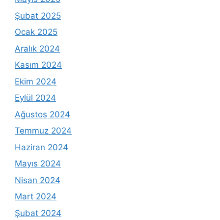
Şubat 2025
Ocak 2025
Aralık 2024
Kasım 2024
Ekim 2024
Eylül 2024
Ağustos 2024
Temmuz 2024
Haziran 2024
Mayıs 2024
Nisan 2024
Mart 2024
Şubat 2024