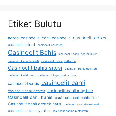
Etiket Bulutu
casinoelit adres
adresi casinoelit
canli casinoelit
casinoelit adresi
casinoelit adresleri
Casinoelit Bahis
casinoelit bahis değişiklikleri
casinoelit bahis hizmeti
casinoelit bahis platformu
Casinoelit bahis sitesi
casinoelit bahis çeşitleri
casinoelit belirli soru
casinoelit bingo nasıl oynanır
casinoelit canli
casinoelit bonus
casinoelit canli maç izle
casinoelit canli destek
Casinoelit canlı bahis
casinoelit canlı bahis sitesi
Casinoelit canlı destek hattı
casinoelit canlı destek nedir
casinoelit casino oyunları
casinoelit casino platformu