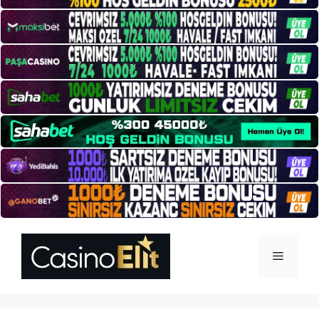
İçeriğe
atla
Menü