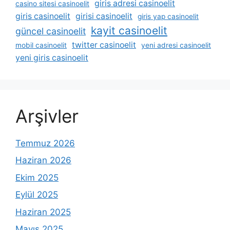
giris adresi casinoelit
casino sitesi casinoelit
giris casinoelit
girisi casinoelit
giris yap casinoelit
kayit casinoelit
güncel casinoelit
twitter casinoelit
mobil casinoelit
yeni adresi casinoelit
yeni giris casinoelit
Arşivler
Temmuz 2026
Haziran 2026
Ekim 2025
Eylül 2025
Haziran 2025
Mayıs 2025