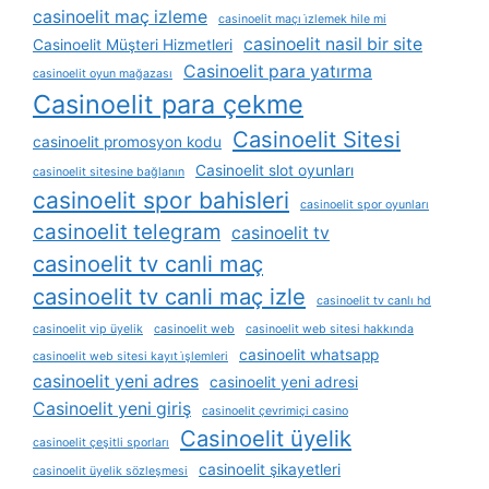
casinoelit maç izleme
casinoelit maçı i̇zlemek hile mi
casinoelit nasil bir site
Casinoelit Müşteri Hizmetleri
Casinoelit para yatırma
casinoelit oyun mağazası
Casinoelit para çekme
Casinoelit Sitesi
casinoelit promosyon kodu
Casinoelit slot oyunları
casinoelit sitesine bağlanın
casinoelit spor bahisleri
casinoelit spor oyunları
casinoelit telegram
casinoelit tv
casinoelit tv canli maç
casinoelit tv canli maç izle
casinoelit tv canlı hd
casinoelit vip üyelik
casinoelit web
casinoelit web sitesi hakkında
casinoelit whatsapp
casinoelit web sitesi kayıt i̇şlemleri
casinoelit yeni adres
casinoelit yeni adresi
Casinoelit yeni giriş
casinoelit çevrimiçi casino
Casinoelit üyelik
casinoelit çeşitli sporları
casinoelit şikayetleri
casinoelit üyelik sözleşmesi