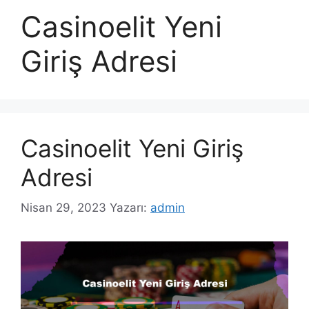
Casinoelit Yeni
Giriş Adresi
Casinoelit Yeni Giriş
Adresi
Nisan 29, 2023
Yazarı:
admin