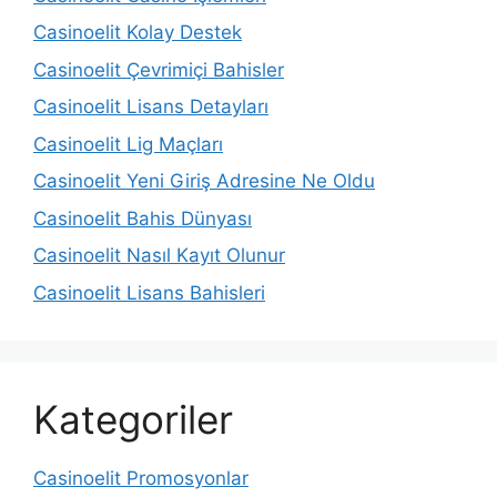
Casinoelit Kolay Destek
Casinoelit Çevrimiçi Bahisler
Casinoelit Lisans Detayları
Casinoelit Lig Maçları
Casinoelit Yeni Giriş Adresine Ne Oldu
Casinoelit Bahis Dünyası
Casinoelit Nasıl Kayıt Olunur
Casinoelit Lisans Bahisleri
Kategoriler
Casinoelit Promosyonlar