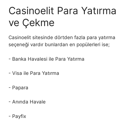
Casinoelit Para Yatırma
ve Çekme
Casinoelit sitesinde dörtden fazla para yatırma
seçeneği vardır bunlardan en popülerleri ise;
- Banka Havalesi ile Para Yatırma
- Visa ile Para Yatırma
- Papara
- Anında Havale
- Payfix