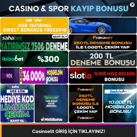
×
Casinoelit GİRİŞ İÇİN TIKLAYINIZ!