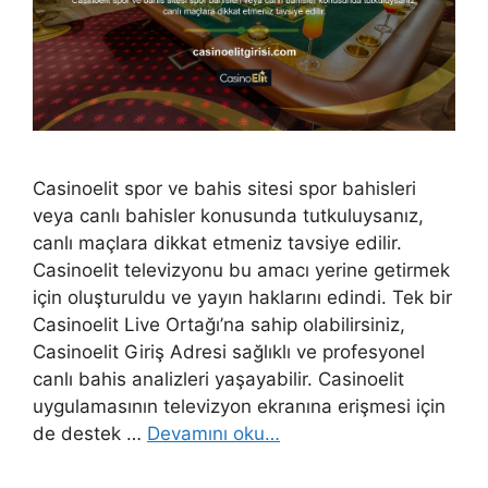
Casinoelit spor ve bahis sitesi spor bahisleri
veya canlı bahisler konusunda tutkuluysanız,
canlı maçlara dikkat etmeniz tavsiye edilir.
Casinoelit televizyonu bu amacı yerine getirmek
için oluşturuldu ve yayın haklarını edindi. Tek bir
Casinoelit Live Ortağı’na sahip olabilirsiniz,
Casinoelit Giriş Adresi sağlıklı ve profesyonel
canlı bahis analizleri yaşayabilir. Casinoelit
uygulamasının televizyon ekranına erişmesi için
de destek …
Devamını oku…