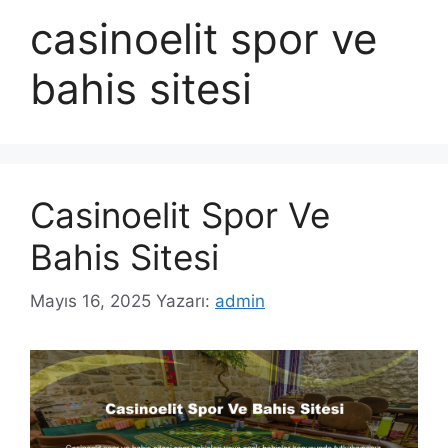
casinoelit spor ve
bahis sitesi
Casinoelit Spor Ve
Bahis Sitesi
Mayıs 16, 2025
Yazarı:
admin