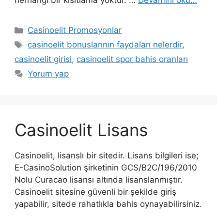
herhangi bir kısıtlama yoktur. …
Devamını oku…
Kategoriler
Casinoelit Promosyonlar
Etiketler
casinoelit bonuslarının faydaları nelerdir
,
casinoelit girisi
,
casinoelit spor bahis oranları
Yorum yap
Casinoelit Lisans
Casinoelit, lisanslı bir sitedir. Lisans bilgileri ise;
E-CasinoSolution şirketinin GCS/B2C/196/2010
Nolu Curacao lisansı altında lisanslanmıştır.
Casinoelit sitesine güvenli bir şekilde giriş
yapabilir, sitede rahatlıkla bahis oynayabilirsiniz.