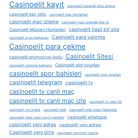
Casinoelit kayıt
casinoelit kazanan arka arkaya
casinoelit kaç oldu
casinoelit maç hizmetleri
casinoelit maç izleme
casinoelit maçı i̇zlemek hile mi
casinoelit nasil bir site
Casinoelit Müşteri Hizmetleri
Casinoelit para yatırma
casinoelit oyun mağazası
Casinoelit para çekme
Casinoelit Sitesi
casinoelit promosyon kodu
Casinoelit slot oyunları
casinoelit sitesine bağlanın
casinoelit spor bahisleri
casinoelit spor oyunları
casinoelit telegram
casinoelit tv
casinoelit tv canli maç
casinoelit tv canli maç izle
casinoelit tv canlı hd
casinoelit vip üyelik
casinoelit web
casinoelit web sitesi hakkında
casinoelit whatsapp
casinoelit web sitesi kayıt i̇şlemleri
casinoelit yeni adres
casinoelit yeni adresi
Casinoelit yeni giriş
casinoelit çevrimiçi casino