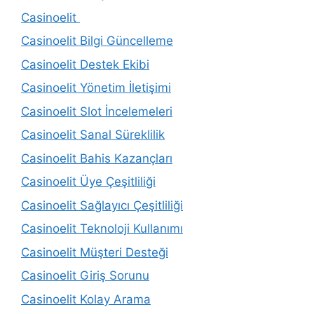
Casinoelit
Casinoelit Bilgi Güncelleme
Casinoelit Destek Ekibi
Casinoelit Yönetim İletişimi
Casinoelit Slot İncelemeleri
Casinoelit Sanal Süreklilik
Casinoelit Bahis Kazançları
Casinoelit Üye Çeşitliliği
Casinoelit Sağlayıcı Çeşitliliği
Casinoelit Teknoloji Kullanımı
Casinoelit Müşteri Desteği
Casinoelit Giriş Sorunu
Casinoelit Kolay Arama