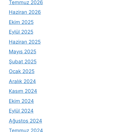
Temmuz 2026
Haziran 2026
Ekim 2025
Eylül 2025
Haziran 2025
Mayıs 2025
Şubat 2025
Ocak 2025
Aralık 2024
Kasım 2024
Ekim 2024
Eylül 2024
Ağustos 2024
Temmuz 2024