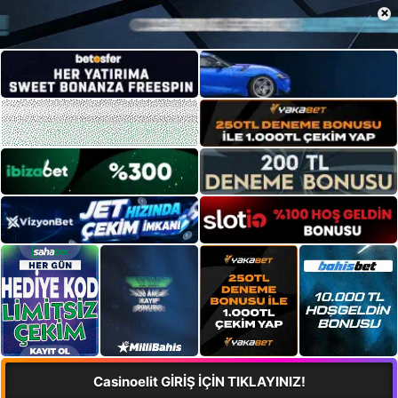
×
Casinoelit GİRİŞ İÇİN TIKLAYINIZ!