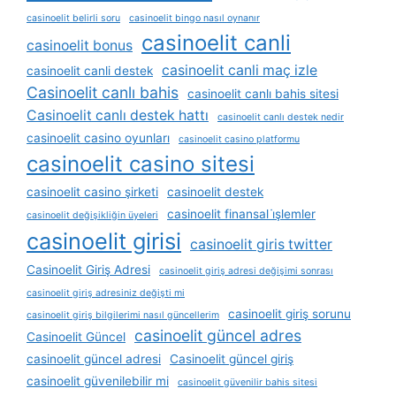
casinoelit belirli soru
casinoelit bingo nasıl oynanır
casinoelit canli
casinoelit bonus
casinoelit canli maç izle
casinoelit canli destek
Casinoelit canlı bahis
casinoelit canlı bahis sitesi
Casinoelit canlı destek hattı
casinoelit canlı destek nedir
casinoelit casino oyunları
casinoelit casino platformu
casinoelit casino sitesi
casinoelit casino şirketi
casinoelit destek
casinoelit finansal i̇şlemler
casinoelit değişikliğin üyeleri
casinoelit girisi
casinoelit giris twitter
Casinoelit Giriş Adresi
casinoelit giriş adresi değişimi sonrası
casinoelit giriş adresiniz değişti mi
casinoelit giriş sorunu
casinoelit giriş bilgilerimi nasıl güncellerim
casinoelit güncel adres
Casinoelit Güncel
casinoelit güncel adresi
Casinoelit güncel giriş
casinoelit güvenilebilir mi
casinoelit güvenilir bahis sitesi