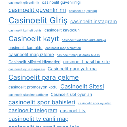
casinoelit güvenilirliği
casinoelit güvenilirlik
casinoelit güvenlir mi
casinoelit güvenliği
Casinoelit Gİriş
casinoelit instagram
casinoelit kaydolun
casinoelit kaliteli bahis
Casinoelit kayıt
casinoelit kazanan arka arkaya
casinoelit kaç oldu
casinoelit maç hizmetleri
casinoelit maç izleme
casinoelit maçı i̇zlemek hile mi
casinoelit nasil bir site
Casinoelit Müşteri Hizmetleri
Casinoelit para yatırma
casinoelit oyun mağazası
Casinoelit para çekme
Casinoelit Sitesi
casinoelit promosyon kodu
Casinoelit slot oyunları
casinoelit sitesine bağlanın
casinoelit spor bahisleri
casinoelit spor oyunları
casinoelit telegram
casinoelit tv
casinoelit tv canli maç