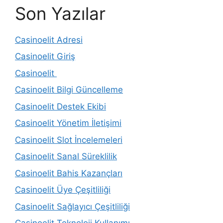
Son Yazılar
Casinoelit Adresi
Casinoelit Giriş
Casinoelit
Casinoelit Bilgi Güncelleme
Casinoelit Destek Ekibi
Casinoelit Yönetim İletişimi
Casinoelit Slot İncelemeleri
Casinoelit Sanal Süreklilik
Casinoelit Bahis Kazançları
Casinoelit Üye Çeşitliliği
Casinoelit Sağlayıcı Çeşitliliği