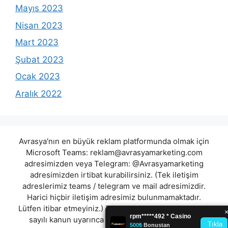
Mayıs 2023
Nisan 2023
Mart 2023
Şubat 2023
Ocak 2023
Aralık 2022
Avrasya'nın en büyük reklam platformunda olmak için
Microsoft Teams:
reklam@avrasyamarketing.com
adresimizden veya Telegram: @Avrasyamarketing
adresimizden irtibat kurabilirsiniz. (Tek iletişim
adreslerimiz teams / telegram ve mail adresimizdir.
Harici hiçbir iletişim adresimiz bulunmamaktadır.
Lütfen itibar etmeyiniz.) Türkiye yasalarına göre 7258
sayılı kanun uyarınca yasa dışı bahis oynamanın