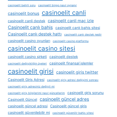
casinoelit belirli soru
casinoelit bingo nasıl oynanır
casinoelit canli
casinoelit bonus
casinoelit canli maç izle
casinoelit canli destek
Casinoelit canlı bahis
casinoelit canlı bahis sitesi
Casinoelit canlı destek hattı
casinoelit canlı destek nedir
casinoelit casino oyunları
casinoelit casino platformu
casinoelit casino sitesi
casinoelit casino şirketi
casinoelit destek
casinoelit finansal i̇şlemler
casinoelit değişikliğin üyeleri
casinoelit girisi
casinoelit giris twitter
Casinoelit Giriş Adresi
casinoelit giriş adresi değişimi sonrası
casinoelit giriş adresiniz değişti mi
casinoelit giriş sorunu
casinoelit giriş bilgilerimi nasıl güncellerim
casinoelit güncel adres
Casinoelit Güncel
casinoelit güncel adresi
Casinoelit güncel giriş
casinoelit güvenilebilir mi
casinoelit güvenilir bahis sitesi