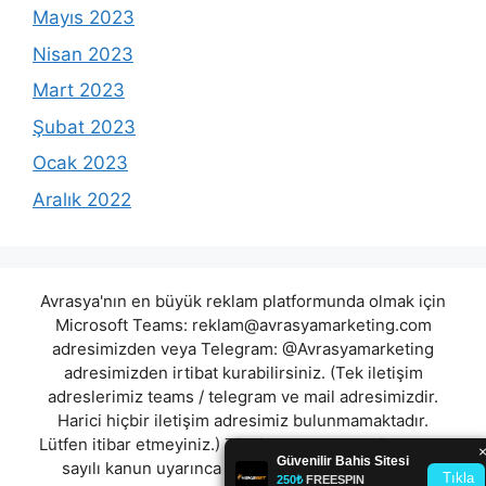
Mayıs 2023
Nisan 2023
Mart 2023
Şubat 2023
Ocak 2023
Aralık 2022
Avrasya'nın en büyük reklam platformunda olmak için
Microsoft Teams:
reklam@avrasyamarketing.com
adresimizden veya Telegram: @Avrasyamarketing
adresimizden irtibat kurabilirsiniz. (Tek iletişim
adreslerimiz teams / telegram ve mail adresimizdir.
Harici hiçbir iletişim adresimiz bulunmamaktadır.
Lütfen itibar etmeyiniz.) Türkiye yasalarına göre 7258
sayılı kanun uyarınca yasa dışı bahis oynamanın