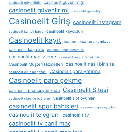
casinoelit güvenilirliği
casinoelit güvenilirlik
casinoelit güvenlir mi
casinoelit güvenliği
Casinoelit Gİriş
casinoelit instagram
casinoelit kaydolun
casinoelit kaliteli bahis
Casinoelit kayıt
casinoelit kazanan arka arkaya
casinoelit kaç oldu
casinoelit maç hizmetleri
casinoelit maç izleme
casinoelit maçı i̇zlemek hile mi
casinoelit nasil bir site
Casinoelit Müşteri Hizmetleri
Casinoelit para yatırma
casinoelit oyun mağazası
Casinoelit para çekme
Casinoelit Sitesi
casinoelit promosyon kodu
Casinoelit slot oyunları
casinoelit sitesine bağlanın
casinoelit spor bahisleri
casinoelit spor oyunları
casinoelit telegram
casinoelit tv
casinoelit tv canli maç