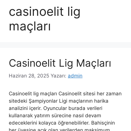
casinoelit lig
maçları
Casinoelit Lig Maçları
Haziran 28, 2025
Yazarı:
admin
Casinoelit lig maçları Casinoelit sitesi her zaman
sitedeki Şampiyonlar Ligi maçlarının harika
analizini içerir. Oyuncular burada verileri
kullanarak yatırım sürecine nasıl devam
edeceklerini kolayca öğrenebilirler. Bahisçinin
her üyesine açık olan verilerden maksimum