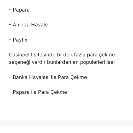
- Papara
- Anında Havale
- Payfix
Casinoelit sitesinde birden fazla para çekme
seçeneği vardır bunlardan en popülerleri ise;
- Banka Havalesi ile Para Çekme
- Papara ile Para Çekme