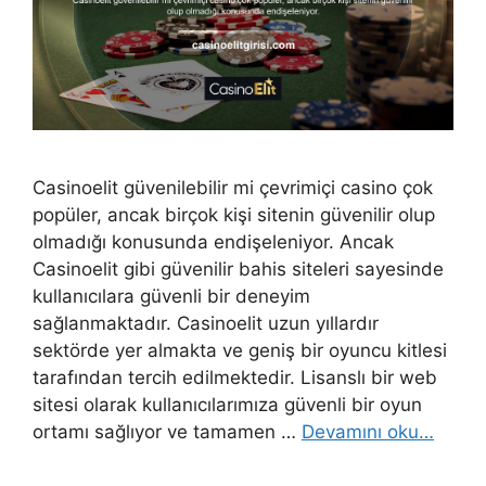
Casinoelit güvenilebilir mi çevrimiçi casino çok
popüler, ancak birçok kişi sitenin güvenilir olup
olmadığı konusunda endişeleniyor. Ancak
Casinoelit gibi güvenilir bahis siteleri sayesinde
kullanıcılara güvenli bir deneyim
sağlanmaktadır. Casinoelit uzun yıllardır
sektörde yer almakta ve geniş bir oyuncu kitlesi
tarafından tercih edilmektedir. Lisanslı bir web
sitesi olarak kullanıcılarımıza güvenli bir oyun
ortamı sağlıyor ve tamamen …
Devamını oku…