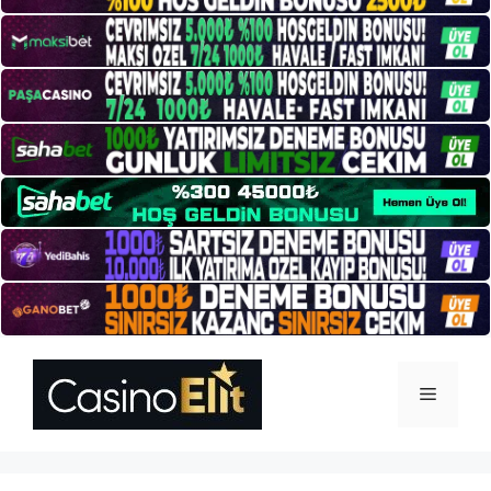
İçeriğe
atla
Menü