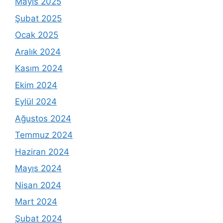
Mayıs 2025
Şubat 2025
Ocak 2025
Aralık 2024
Kasım 2024
Ekim 2024
Eylül 2024
Ağustos 2024
Temmuz 2024
Haziran 2024
Mayıs 2024
Nisan 2024
Mart 2024
Şubat 2024