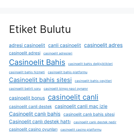
Etiket Bulutu
casinoelit adres
adresi casinoelit
canli casinoelit
casinoelit adresi
casinoelit adresleri
Casinoelit Bahis
casinoelit bahis değişiklikleri
casinoelit bahis hizmeti
casinoelit bahis platformu
Casinoelit bahis sitesi
casinoelit bahis çeşitleri
casinoelit belirli soru
casinoelit bingo nasıl oynanır
casinoelit canli
casinoelit bonus
casinoelit canli maç izle
casinoelit canli destek
Casinoelit canlı bahis
casinoelit canlı bahis sitesi
Casinoelit canlı destek hattı
casinoelit canlı destek nedir
casinoelit casino oyunları
casinoelit casino platformu