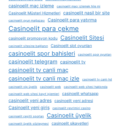
casinoelit maç izleme
casinoelit maçı i̇zlemek hile mi
casinoelit nasil bir site
Casinoelit Müşteri Hizmetleri
Casinoelit para yatırma
casinoelit oyun mağazası
Casinoelit para çekme
Casinoelit Sitesi
casinoelit promosyon kodu
Casinoelit slot oyunları
casinoelit sitesine bağlanın
casinoelit spor bahisleri
casinoelit spor oyunları
casinoelit telegram
casinoelit tv
casinoelit tv canli maç
casinoelit tv canli maç izle
casinoelit tv canlı hd
casinoelit vip üyelik
casinoelit web
casinoelit web sitesi hakkında
casinoelit whatsapp
casinoelit web sitesi kayıt i̇şlemleri
casinoelit yeni adres
casinoelit yeni adresi
Casinoelit yeni giriş
casinoelit çevrimiçi casino
Casinoelit üyelik
casinoelit çeşitli sporları
casinoelit şikayetleri
casinoelit üyelik sözleşmesi