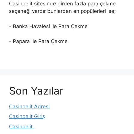
Casinoelit sitesinde birden fazla para çekme
seçeneği vardır bunlardan en popülerleri ise;
- Banka Havalesi ile Para Çekme
- Papara ile Para Çekme
Son Yazılar
Casinoelit Adresi
Casinoelit Giriş
Casinoelit