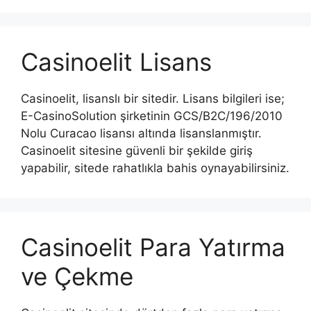
Casinoelit Lisans
Casinoelit, lisanslı bir sitedir. Lisans bilgileri ise;
E-CasinoSolution şirketinin GCS/B2C/196/2010
Nolu Curacao lisansı altında lisanslanmıştır.
Casinoelit sitesine güvenli bir şekilde giriş
yapabilir, sitede rahatlıkla bahis oynayabilirsiniz.
Casinoelit Para Yatırma
ve Çekme