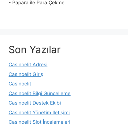
- Papara ile Para Çekme
Son Yazılar
Casinoelit Adresi
Casinoelit Giriş
Casinoelit
Casinoelit Bilgi Güncelleme
Casinoelit Destek Ekibi
Casinoelit Yönetim İletişimi
Casinoelit Slot İncelemeleri