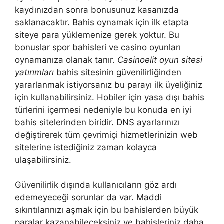
kaydınızdan sonra bonusunuz kasanızda
saklanacaktır. Bahis oynamak için ilk etapta
siteye para yüklemenize gerek yoktur. Bu
bonuslar spor bahisleri ve casino oyunları
oynamanıza olanak tanır.
Casinoelit oyun sitesi
yatırımları
bahis sitesinin güvenilirliğinden
yararlanmak istiyorsanız bu parayı ilk üyeliğiniz
için kullanabilirsiniz. Hobiler için yasa dışı bahis
türlerini içermesi nedeniyle bu konuda en iyi
bahis sitelerinden biridir. DNS ayarlarınızı
değiştirerek tüm çevrimiçi hizmetlerinizin web
sitelerine istediğiniz zaman kolayca
ulaşabilirsiniz.
Güvenilirlik dışında kullanıcıların göz ardı
edemeyeceği sorunlar da var. Maddi
sıkıntılarınızı aşmak için bu bahislerden büyük
paralar kazanabileceksiniz ve bahisleriniz daha