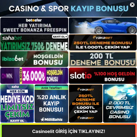
×
Casinoelit GİRİŞ İÇİN TIKLAYINIZ!