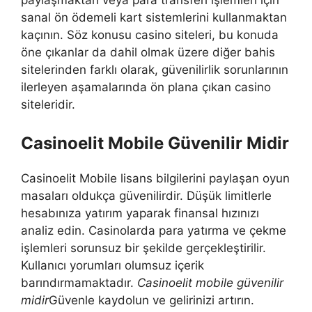
sanal ön ödemeli kart sistemlerini kullanmaktan
kaçının. Söz konusu casino siteleri, bu konuda
öne çıkanlar da dahil olmak üzere diğer bahis
sitelerinden farklı olarak, güvenilirlik sorunlarının
ilerleyen aşamalarında ön plana çıkan casino
siteleridir.
Casinoelit Mobile Güvenilir Midir
Casinoelit Mobile lisans bilgilerini paylaşan oyun
masaları oldukça güvenilirdir. Düşük limitlerle
hesabınıza yatırım yaparak finansal hızınızı
analiz edin. Casinolarda para yatırma ve çekme
işlemleri sorunsuz bir şekilde gerçekleştirilir.
Kullanıcı yorumları olumsuz içerik
barındırmamaktadır.
Casinoelit mobile güvenilir
midir
Güvenle kaydolun ve gelirinizi artırın.