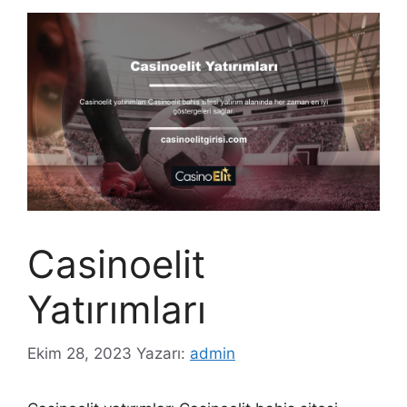
Casinoelit
Yatırımları
Ekim 28, 2023
Yazarı:
admin