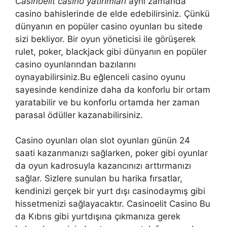
Casinoelit casino yatırımları
aynı zamanda
casino bahislerinde de elde edebilirsiniz. Çünkü
dünyanın en popüler casino oyunları bu sitede
sizi bekliyor. Bir oyun yöneticisi ile görüşerek
rulet, poker, blackjack gibi dünyanın en popüler
casino oyunlarından bazılarını
oynayabilirsiniz.Bu eğlenceli casino oyunu
sayesinde kendinize daha da konforlu bir ortam
yaratabilir ve bu konforlu ortamda her zaman
parasal ödüller kazanabilirsiniz.
Casino oyunları olan slot oyunları günün 24
saati kazanmanızı sağlarken, poker gibi oyunlar
da oyun kadrosuyla kazancınızı arttırmanızı
sağlar. Sizlere sunulan bu harika fırsatlar,
kendinizi gerçek bir yurt dışı casinodaymış gibi
hissetmenizi sağlayacaktır. Casinoelit Casino Bu
da Kıbrıs gibi yurtdışına çıkmanıza gerek