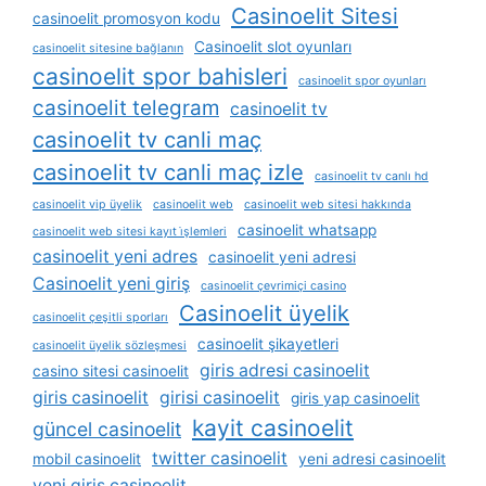
Casinoelit Sitesi
casinoelit promosyon kodu
Casinoelit slot oyunları
casinoelit sitesine bağlanın
casinoelit spor bahisleri
casinoelit spor oyunları
casinoelit telegram
casinoelit tv
casinoelit tv canli maç
casinoelit tv canli maç izle
casinoelit tv canlı hd
casinoelit vip üyelik
casinoelit web
casinoelit web sitesi hakkında
casinoelit whatsapp
casinoelit web sitesi kayıt i̇şlemleri
casinoelit yeni adres
casinoelit yeni adresi
Casinoelit yeni giriş
casinoelit çevrimiçi casino
Casinoelit üyelik
casinoelit çeşitli sporları
casinoelit şikayetleri
casinoelit üyelik sözleşmesi
giris adresi casinoelit
casino sitesi casinoelit
giris casinoelit
girisi casinoelit
giris yap casinoelit
kayit casinoelit
güncel casinoelit
twitter casinoelit
mobil casinoelit
yeni adresi casinoelit
yeni giris casinoelit