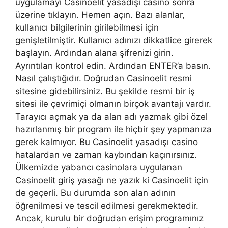
uygulamayı Casinoelit yasadışı casino sonra
üzerine tıklayın. Hemen açın. Bazı alanlar,
kullanıcı bilgilerinin girilebilmesi için
genişletilmiştir. Kullanıcı adınızı dikkatlice girerek
başlayın. Ardından alana şifrenizi girin.
Ayrıntıları kontrol edin. Ardından ENTER’a basın.
Nasıl çalıştığıdır. Doğrudan Casinoelit resmi
sitesine gidebilirsiniz. Bu şekilde resmi bir iş
sitesi ile çevrimiçi olmanın birçok avantajı vardır.
Tarayıcı açmak ya da alan adı yazmak gibi özel
hazırlanmış bir program ile hiçbir şey yapmanıza
gerek kalmıyor. Bu Casinoelit yasadışı casino
hatalardan ve zaman kaybından kaçınırsınız.
Ülkemizde yabancı casinolara uygulanan
Casinoelit giriş yasağı ne yazık ki Casinoelit için
de geçerli. Bu durumda son alan adının
öğrenilmesi ve tescil edilmesi gerekmektedir.
Ancak, kurulu bir doğrudan erişim programınız