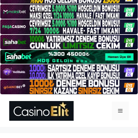
İçeriğe
atla
Menü