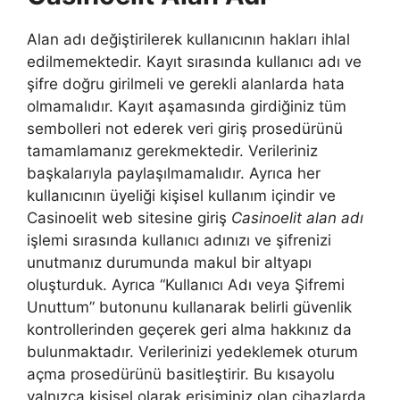
Alan adı değiştirilerek kullanıcının hakları ihlal
edilmemektedir. Kayıt sırasında kullanıcı adı ve
şifre doğru girilmeli ve gerekli alanlarda hata
olmamalıdır. Kayıt aşamasında girdiğiniz tüm
sembolleri not ederek veri giriş prosedürünü
tamamlamanız gerekmektedir. Verileriniz
başkalarıyla paylaşılmamalıdır. Ayrıca her
kullanıcının üyeliği kişisel kullanım içindir ve
Casinoelit web sitesine giriş
Casinoelit alan adı
işlemi sırasında kullanıcı adınızı ve şifrenizi
unutmanız durumunda makul bir altyapı
oluşturduk. Ayrıca “Kullanıcı Adı veya Şifremi
Unuttum” butonunu kullanarak belirli güvenlik
kontrollerinden geçerek geri alma hakkınız da
bulunmaktadır. Verilerinizi yedeklemek oturum
açma prosedürünü basitleştirir. Bu kısayolu
yalnızca kişisel olarak erişiminiz olan cihazlarda