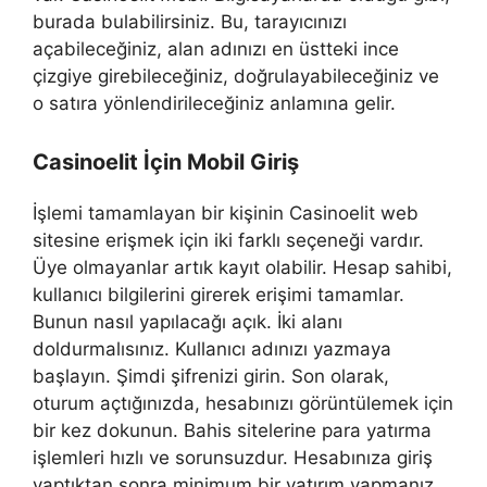
burada bulabilirsiniz. Bu, tarayıcınızı
açabileceğiniz, alan adınızı en üstteki ince
çizgiye girebileceğiniz, doğrulayabileceğiniz ve
o satıra yönlendirileceğiniz anlamına gelir.
Casinoelit İçin Mobil Giriş
İşlemi tamamlayan bir kişinin Casinoelit web
sitesine erişmek için iki farklı seçeneği vardır.
Üye olmayanlar artık kayıt olabilir. Hesap sahibi,
kullanıcı bilgilerini girerek erişimi tamamlar.
Bunun nasıl yapılacağı açık. İki alanı
doldurmalısınız. Kullanıcı adınızı yazmaya
başlayın. Şimdi şifrenizi girin. Son olarak,
oturum açtığınızda, hesabınızı görüntülemek için
bir kez dokunun. Bahis sitelerine para yatırma
işlemleri hızlı ve sorunsuzdur. Hesabınıza giriş
yaptıktan sonra minimum bir yatırım yapmanız