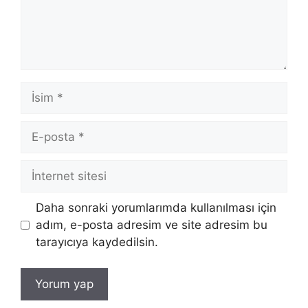
İsim
E-
posta
İnternet
sitesi
Daha sonraki yorumlarımda kullanılması için
adım, e-posta adresim ve site adresim bu
tarayıcıya kaydedilsin.