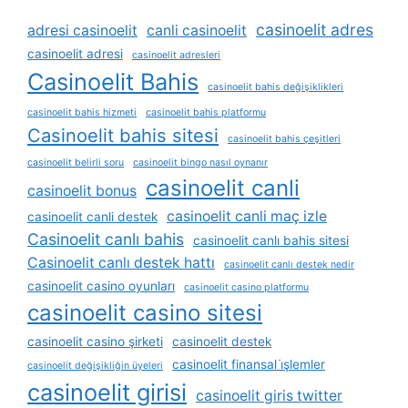
casinoelit adres
adresi casinoelit
canli casinoelit
casinoelit adresi
casinoelit adresleri
Casinoelit Bahis
casinoelit bahis değişiklikleri
casinoelit bahis hizmeti
casinoelit bahis platformu
Casinoelit bahis sitesi
casinoelit bahis çeşitleri
casinoelit belirli soru
casinoelit bingo nasıl oynanır
casinoelit canli
casinoelit bonus
casinoelit canli maç izle
casinoelit canli destek
Casinoelit canlı bahis
casinoelit canlı bahis sitesi
Casinoelit canlı destek hattı
casinoelit canlı destek nedir
casinoelit casino oyunları
casinoelit casino platformu
casinoelit casino sitesi
casinoelit casino şirketi
casinoelit destek
casinoelit finansal i̇şlemler
casinoelit değişikliğin üyeleri
casinoelit girisi
casinoelit giris twitter