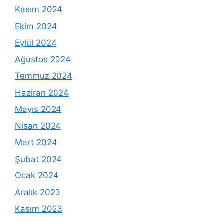
Kasım 2024
Ekim 2024
Eylül 2024
Ağustos 2024
Temmuz 2024
Haziran 2024
Mayıs 2024
Nisan 2024
Mart 2024
Şubat 2024
Ocak 2024
Aralık 2023
Kasım 2023