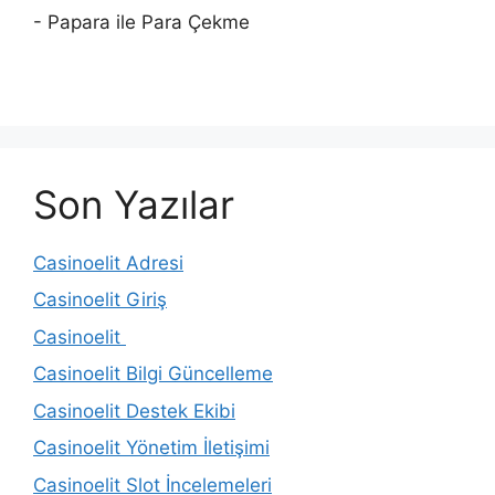
- Papara ile Para Çekme
Son Yazılar
Casinoelit Adresi
Casinoelit Giriş
Casinoelit
Casinoelit Bilgi Güncelleme
Casinoelit Destek Ekibi
Casinoelit Yönetim İletişimi
Casinoelit Slot İncelemeleri