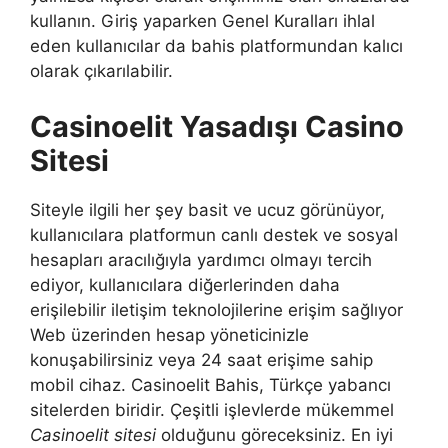
kullanın. Giriş yaparken Genel Kuralları ihlal
eden kullanıcılar da bahis platformundan kalıcı
olarak çıkarılabilir.
Casinoelit Yasadışı Casino
Sitesi
Siteyle ilgili her şey basit ve ucuz görünüyor,
kullanıcılara platformun canlı destek ve sosyal
hesapları aracılığıyla yardımcı olmayı tercih
ediyor, kullanıcılara diğerlerinden daha
erişilebilir iletişim teknolojilerine erişim sağlıyor
Web üzerinden hesap yöneticinizle
konuşabilirsiniz veya 24 saat erişime sahip
mobil cihaz. Casinoelit Bahis, Türkçe yabancı
sitelerden biridir. Çeşitli işlevlerde mükemmel
Casinoelit sitesi
olduğunu göreceksiniz. En iyi