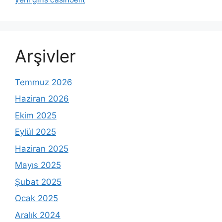
Arşivler
Temmuz 2026
Haziran 2026
Ekim 2025
Eylül 2025
Haziran 2025
Mayıs 2025
Şubat 2025
Ocak 2025
Aralık 2024