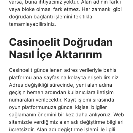
varsa, buna ihtiyacınız yoktur. Alan adının farklı
veya bloke olması fark etmez. Her zamanki gibi
doğrudan bağlantı işlemini tek tıkla
tamamlayabilirsiniz.
Casinoelit Doğrudan
Nasıl İçe Aktarırım
Casinoelit güncellenen adres verileriyle bahis
platformu ana sayfasına kolayca erişebilirsiniz.
Adres değişikliği sürecinde, yeni alan adına
geçişin hemen ardından kullanıcılara iletişim
numaraları verilecektir. Kayıt işlemi sırasında
oyun platformunuza güncel kişisel bilgiler
sağlamanın önemini bir kez daha anlıyoruz. Web
sitemizde verdiğimiz alan adı değiştirme bilgileri
ücretsizdir. Alan adı değiştirme işlemi ile ilgili