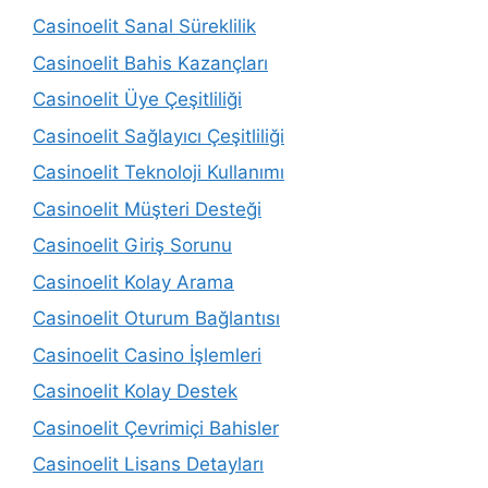
Casinoelit Sanal Süreklilik
Casinoelit Bahis Kazançları
Casinoelit Üye Çeşitliliği
Casinoelit Sağlayıcı Çeşitliliği
Casinoelit Teknoloji Kullanımı
Casinoelit Müşteri Desteği
Casinoelit Giriş Sorunu
Casinoelit Kolay Arama
Casinoelit Oturum Bağlantısı
Casinoelit Casino İşlemleri
Casinoelit Kolay Destek
Casinoelit Çevrimiçi Bahisler
Casinoelit Lisans Detayları