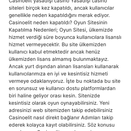
Casinoelit yasadışı casino Yasadışı casino
siteleri birçok kez kapatıldı, ancak kullanıcılar
genellikle neden kapatıldığını merak ediyor.
Casinoelit neden kapatıldı? Oyun Sitesinin
Kapatılma Nedenleri; Oyun Sitesi, ülkemizde
hizmet verdiği süre boyunca kullanıcılara lisanslı
hizmet vermeyecektir. Bu site ülkemizden
kullanıcı kabul etmektedir ancak henüz
ülkemizden lisans almamış bulunmaktayız.
Ancak yurt dışından alınan lisansları kullanarak
kullanıcılarımıza en iyi ve kesintisiz hizmeti
vermeye odaklanıyoruz. İşte bu noktada bu site
en sorunsuz ve kullanıcı dostu platformlardan
biri haline geliyor orası kesin. Sitenizde
kesintisiz olarak oyun oynayabilirsiniz. Yeni
adresinizi web sitemizden takip edebilirsiniz
Casinoelit nasıl direkt bağlanır Adımları takip
ederek kolayca kayıt olabilirsiniz. Söz konusu