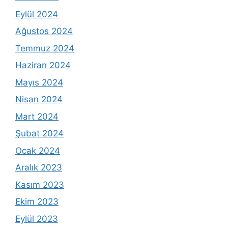
Eylül 2024
Ağustos 2024
Temmuz 2024
Haziran 2024
Mayıs 2024
Nisan 2024
Mart 2024
Şubat 2024
Ocak 2024
Aralık 2023
Kasım 2023
Ekim 2023
Eylül 2023