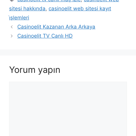
sitesi hakkında
,
casinoelit web sitesi kayıt
i̇şlemleri
Casinoelit Kazanan Arka Arkaya
Casinoelit TV Canlı HD
Yorum yapın
Yorum