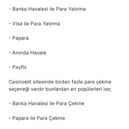
- Banka Havalesi ile Para Yatırma
- Visa ile Para Yatırma
- Papara
- Anında Havale
- Payfix
Casinoelit sitesinde birden fazla para çekme
seçeneği vardır bunlardan en popülerleri ise;
- Banka Havalesi ile Para Çekme
- Papara ile Para Çekme