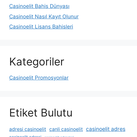
Casinoelit Bahis Dünyası
Casinoelit Nasıl Kayıt Olunur
Casinoelit Lisans Bahisleri
Kategoriler
Casinoelit Promosyonlar
Etiket Bulutu
casinoelit adres
adresi casinoelit
canli casinoelit