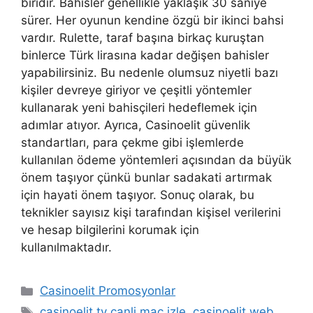
biridir. Bahisler genellikle yaklaşık 30 saniye
sürer. Her oyunun kendine özgü bir ikinci bahsi
vardır. Rulette, taraf başına birkaç kuruştan
binlerce Türk lirasına kadar değişen bahisler
yapabilirsiniz. Bu nedenle olumsuz niyetli bazı
kişiler devreye giriyor ve çeşitli yöntemler
kullanarak yeni bahisçileri hedeflemek için
adımlar atıyor. Ayrıca, Casinoelit güvenlik
standartları, para çekme gibi işlemlerde
kullanılan ödeme yöntemleri açısından da büyük
önem taşıyor çünkü bunlar sadakati artırmak
için hayati önem taşıyor. Sonuç olarak, bu
teknikler sayısız kişi tarafından kişisel verilerini
ve hesap bilgilerini korumak için
kullanılmaktadır.
Kategoriler
Casinoelit Promosyonlar
Etiketler
casinoelit tv canli maç izle
,
casinoelit web