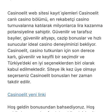
Casinoelit web sitesi kayıt i̇şlemleri Casinoelit
canlı casino bölümü, en rekabetçi casino
turnuvalarına katılarak milyonlarca lira kazanma
potansiyeline sahiptir. Güvenilir ve tarafsız
bayiler, güvenilir altyapı, cazip bonuslar ve hızlı
sunucular ideal casino deneyiminizi bekliyor.
Casinoelit, casino tutkunları için son derece
karlı, güvenilir ve keyifli bir seçimdir ve
Türkiye’deki en iyi seçeneklerden biri olarak
kabul edilmektedir. Siteye ilk kez üye olmayı
seçerseniz Casinoelit bonusları her zaman
takdir edilir.
Casinoelit yeni linki
Hoş geldin bonusundan bahsediyoruz. Hoş