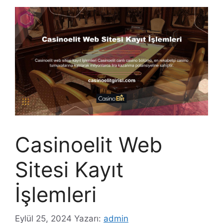
Casinoelit Web
Sitesi Kayıt
İşlemleri
Eylül 25, 2024
Yazarı:
admin