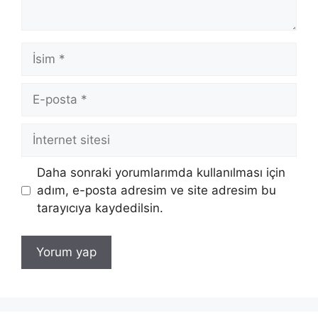
İsim
E-
posta
İnternet
sitesi
Daha sonraki yorumlarımda kullanılması için
adım, e-posta adresim ve site adresim bu
tarayıcıya kaydedilsin.