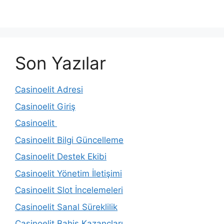
Son Yazılar
Casinoelit Adresi
Casinoelit Giriş
Casinoelit
Casinoelit Bilgi Güncelleme
Casinoelit Destek Ekibi
Casinoelit Yönetim İletişimi
Casinoelit Slot İncelemeleri
Casinoelit Sanal Süreklilik
Casinoelit Bahis Kazançları