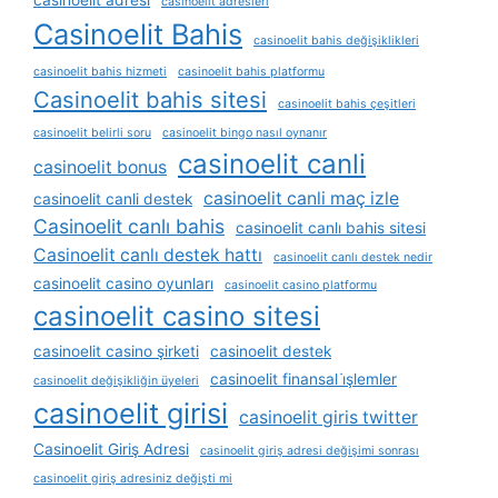
casinoelit adresi
casinoelit adresleri
Casinoelit Bahis
casinoelit bahis değişiklikleri
casinoelit bahis hizmeti
casinoelit bahis platformu
Casinoelit bahis sitesi
casinoelit bahis çeşitleri
casinoelit belirli soru
casinoelit bingo nasıl oynanır
casinoelit canli
casinoelit bonus
casinoelit canli maç izle
casinoelit canli destek
Casinoelit canlı bahis
casinoelit canlı bahis sitesi
Casinoelit canlı destek hattı
casinoelit canlı destek nedir
casinoelit casino oyunları
casinoelit casino platformu
casinoelit casino sitesi
casinoelit casino şirketi
casinoelit destek
casinoelit finansal i̇şlemler
casinoelit değişikliğin üyeleri
casinoelit girisi
casinoelit giris twitter
Casinoelit Giriş Adresi
casinoelit giriş adresi değişimi sonrası
casinoelit giriş adresiniz değişti mi