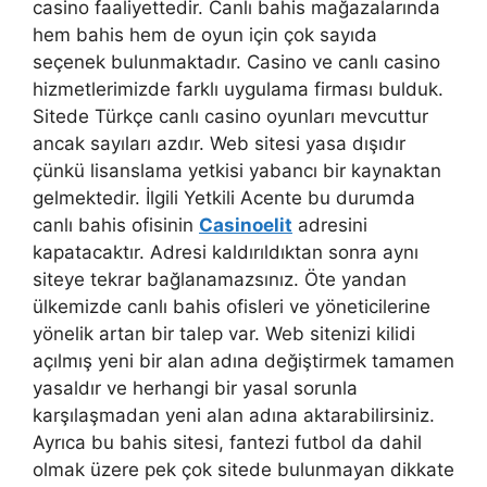
casino faaliyettedir. Canlı bahis mağazalarında
hem bahis hem de oyun için çok sayıda
seçenek bulunmaktadır. Casino ve canlı casino
hizmetlerimizde farklı uygulama firması bulduk.
Sitede Türkçe canlı casino oyunları mevcuttur
ancak sayıları azdır. Web sitesi yasa dışıdır
çünkü lisanslama yetkisi yabancı bir kaynaktan
gelmektedir. İlgili Yetkili Acente bu durumda
canlı bahis ofisinin
Casinoelit
adresini
kapatacaktır. Adresi kaldırıldıktan sonra aynı
siteye tekrar bağlanamazsınız. Öte yandan
ülkemizde canlı bahis ofisleri ve yöneticilerine
yönelik artan bir talep var. Web sitenizi kilidi
açılmış yeni bir alan adına değiştirmek tamamen
yasaldır ve herhangi bir yasal sorunla
karşılaşmadan yeni alan adına aktarabilirsiniz.
Ayrıca bu bahis sitesi, fantezi futbol da dahil
olmak üzere pek çok sitede bulunmayan dikkate