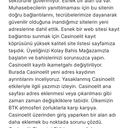
sektörüne güvenmiyor. Esnek bir alan da var.
Muhasebecilerin yanıltılmaması için bu sitenin
doğru bağlantılarını, tecrübelerimize dayanarak
güvenilir olduğuna inandığımız sitelerin yeni
adreslerine dahil ettik. Esnek bir web sitesi kayıt
bağlantısı sunmak için Casinoelit kayıt
köprüsünü yüksek kaliteli site listesi sayfamıza
taşıdık. Üyeliğinizi Kolay Bahis Mağazamızla
başlatın ve bahislerinizi sorunsuzca yapın.
Casinoelit kayıtlı ikametgahı değiştiriliyor.
Burada Casinoelit yeni adres kaydının
ayrıntılarını inceliyoruz. Yasaklanmış Casinoelit
etkileriyle ilgili yazımızı izleyin. Casinoelit ana
sayfası adres eklenmesi veya çıkarılması gibi
zaman zaman değişikliklere tabidir. Ülkemizin
BTK atmosferi zorluklarla karşı karşıya.
Casinoelit üzerinden giriş yaparken bir alan adı
daha eklemek bu noktada sorunu çözdü.