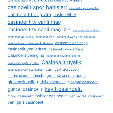
Casinoelit slot oyunları
casinoelit sitesine bağlanın
casinoelit spor bahisleri
casinoelit spor oyunları
casinoelit telegram
casinoelit tv
casinoelit tv canli maç
casinoelit tv canli maç izle
casinoelit tv canlı hd
casinoelit vip üyelik
casinoelit web
casinoelit web sitesi hakkında
casinoelit whatsapp
casinoelit web sitesi kayıt i̇şlemleri
casinoelit yeni adres
casinoelit yeni adresi
Casinoelit yeni giriş
casinoelit çevrimiçi casino
Casinoelit üyelik
casinoelit çeşitli sporları
casinoelit şikayetleri
casinoelit üyelik sözleşmesi
giris adresi casinoelit
casino sitesi casinoelit
giris casinoelit
girisi casinoelit
giris yap casinoelit
kayit casinoelit
güncel casinoelit
twitter casinoelit
mobil casinoelit
yeni adresi casinoelit
yeni giris casinoelit