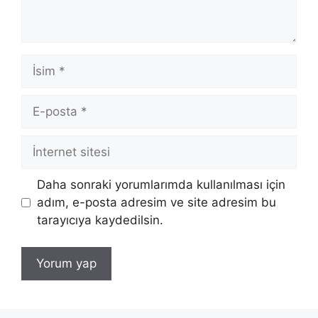
İsim
E-
posta
İnternet
sitesi
Daha sonraki yorumlarımda kullanılması için
adım, e-posta adresim ve site adresim bu
tarayıcıya kaydedilsin.