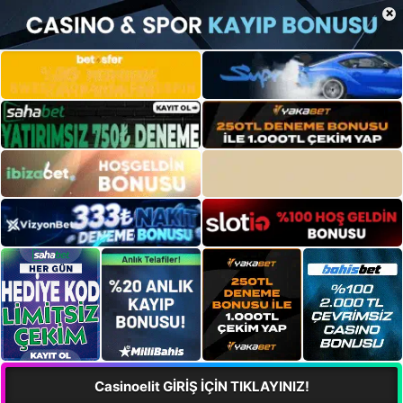
×
Casinoelit GİRİŞ İÇİN TIKLAYINIZ!