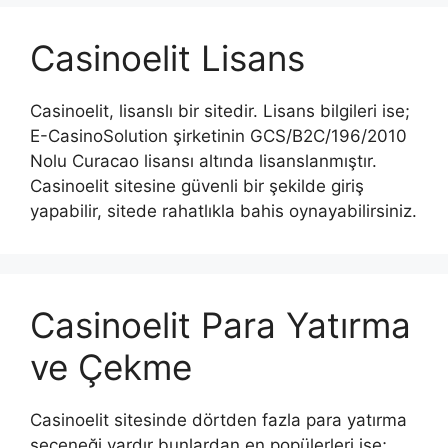
Casinoelit Lisans
Casinoelit, lisanslı bir sitedir. Lisans bilgileri ise;
E-CasinoSolution şirketinin GCS/B2C/196/2010
Nolu Curacao lisansı altında lisanslanmıştır.
Casinoelit sitesine güvenli bir şekilde giriş
yapabilir, sitede rahatlıkla bahis oynayabilirsiniz.
Casinoelit Para Yatırma
ve Çekme
Casinoelit sitesinde dörtden fazla para yatırma
seçeneği vardır bunlardan en popülerleri ise;