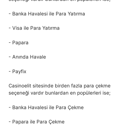
- Banka Havalesi ile Para Yatırma
- Visa ile Para Yatırma
- Papara
- Anında Havale
- Payfix
Casinoelit sitesinde birden fazla para çekme
seçeneği vardır bunlardan en popülerleri ise;
- Banka Havalesi ile Para Çekme
- Papara ile Para Çekme