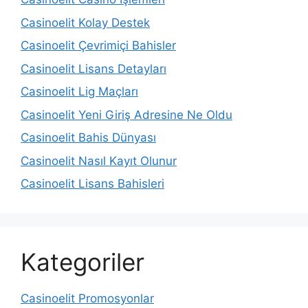
Casinoelit Kolay Destek
Casinoelit Çevrimiçi Bahisler
Casinoelit Lisans Detayları
Casinoelit Lig Maçları
Casinoelit Yeni Giriş Adresine Ne Oldu
Casinoelit Bahis Dünyası
Casinoelit Nasıl Kayıt Olunur
Casinoelit Lisans Bahisleri
Kategoriler
Casinoelit Promosyonlar