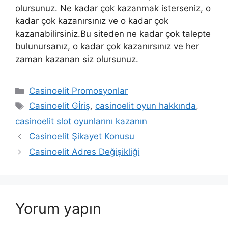
olursunuz. Ne kadar çok kazanmak isterseniz, o
kadar çok kazanırsınız ve o kadar çok
kazanabilirsiniz.Bu siteden ne kadar çok talepte
bulunursanız, o kadar çok kazanırsınız ve her
zaman kazanan siz olursunuz.
Kategoriler
Casinoelit Promosyonlar
Etiketler
Casinoelit Gİriş
,
casinoelit oyun hakkında
,
casinoelit slot oyunlarını kazanın
Casinoelit Şikayet Konusu
Casinoelit Adres Değişikliği
Yorum yapın