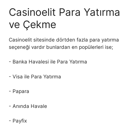
Casinoelit Para Yatırma
ve Çekme
Casinoelit sitesinde dörtden fazla para yatırma
seçeneği vardır bunlardan en popülerleri ise;
- Banka Havalesi ile Para Yatırma
- Visa ile Para Yatırma
- Papara
- Anında Havale
- Payfix