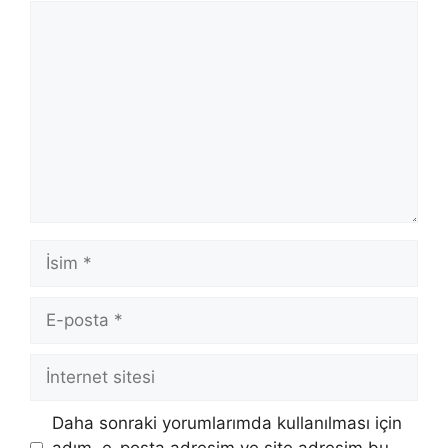
Yorum
İsim
E-
posta
İnternet
sitesi
Daha sonraki yorumlarımda kullanılması için