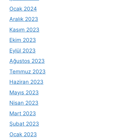
Ocak 2024
Aralık 2023
Kasım 2023
Ekim 2023
Eylül 2023
Ağustos 2023
Temmuz 2023
Haziran 2023
Mayıs 2023
Nisan 2023
Mart 2023
Şubat 2023
Ocak 2023