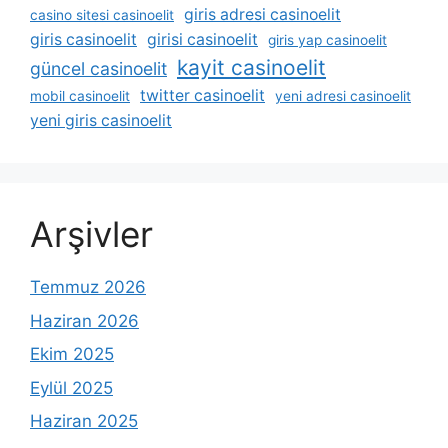
giris adresi casinoelit
casino sitesi casinoelit
giris casinoelit
girisi casinoelit
giris yap casinoelit
kayit casinoelit
güncel casinoelit
twitter casinoelit
mobil casinoelit
yeni adresi casinoelit
yeni giris casinoelit
Arşivler
Temmuz 2026
Haziran 2026
Ekim 2025
Eylül 2025
Haziran 2025