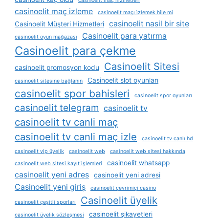
casinoelit maç hizmetleri
casinoelit maç izleme
casinoelit maçı i̇zlemek hile mi
casinoelit nasil bir site
Casinoelit Müşteri Hizmetleri
Casinoelit para yatırma
casinoelit oyun mağazası
Casinoelit para çekme
Casinoelit Sitesi
casinoelit promosyon kodu
Casinoelit slot oyunları
casinoelit sitesine bağlanın
casinoelit spor bahisleri
casinoelit spor oyunları
casinoelit telegram
casinoelit tv
casinoelit tv canli maç
casinoelit tv canli maç izle
casinoelit tv canlı hd
casinoelit vip üyelik
casinoelit web
casinoelit web sitesi hakkında
casinoelit whatsapp
casinoelit web sitesi kayıt i̇şlemleri
casinoelit yeni adres
casinoelit yeni adresi
Casinoelit yeni giriş
casinoelit çevrimiçi casino
Casinoelit üyelik
casinoelit çeşitli sporları
casinoelit şikayetleri
casinoelit üyelik sözleşmesi