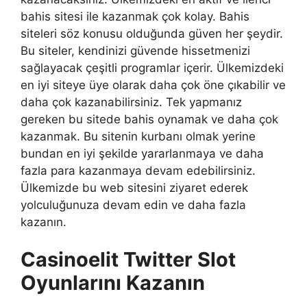
bahis sitesi ile kazanmak çok kolay. Bahis
siteleri söz konusu olduğunda güven her şeydir.
Bu siteler, kendinizi güvende hissetmenizi
sağlayacak çeşitli programlar içerir. Ülkemizdeki
en iyi siteye üye olarak daha çok öne çıkabilir ve
daha çok kazanabilirsiniz. Tek yapmanız
gereken bu sitede bahis oynamak ve daha çok
kazanmak. Bu sitenin kurbanı olmak yerine
bundan en iyi şekilde yararlanmaya ve daha
fazla para kazanmaya devam edebilirsiniz.
Ülkemizde bu web sitesini ziyaret ederek
yolculuğunuza devam edin ve daha fazla
kazanın.
Casinoelit Twitter Slot
Oyunlarını Kazanın