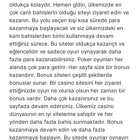
oldukça kolaydır. Hemen gidin, ülkemizde en
çok canlı bahislerin olduğu siteyi ziyaret edin ve
kazanın. Bu yolu seçen kişi kısa sürede para
kazanmaya başlayacak ve siz ülkemizdeki en
karlı bahislerden birini kullanmaya devam
ettiğiniz sürece. Bu siteler oldukça kazançlı ve
eğlencelidir ve sadece oyun oynayarak daha
fazla para kazanabilirsiniz. Poker oyunları her
alanda çok para getirir. Her sayfa size bir bonus
kazandırır. Bonus siteleri çeşitli şekillerde
bonuslar sunar. Bir casino sitesini her ziyaret
ettiğinizde oyun ne olursa olsun her zaman bir
bonus vardır. Daha çok kazanırsınız ve bu
sayfada devam edersiniz. Ülkemiz casino
dünyasının en iyi sitelerine sahiptir ve her
yönden daha fazla bahis sunmaktadır. Bonus
kazanmaya devam edin ve daha fazla
kazanmaya başlayın. Bu sitede oyunlar oynayın