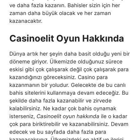
ve daha fazla kazanın. Bahisler sizin için her
zaman daha büyük olacak ve her zaman
kazanacaktır.
Casinoelit Oyun Hakkında
Dünya artık her şeyin daha basit olduğu yeni bir
döneme giriyor. Ülkemizde olduğunuz sürece
eskisi gibi çok çalışarak değil çok çalışarak para
kazandığınızı göreceksiniz. Casino para
kazanmanın bir yoludur. Gelecekte de bu canlı
bahis sitelerini kullanmaya devam edeceğiz. Bu
şekilde daha fazla kazanabilir ve zirvede
kalabilirsiniz. Ne kadar çok bahis oynamak
isterseniz,
Casinoelit oyun hakkında
ile o kadar
çok para biriktirebilir ve kazanabilirsiniz. Devam
edecek ve bu sayfada daha fazla para
kazanacaksınız. Ülkemizdeki en aktif ve ilerici