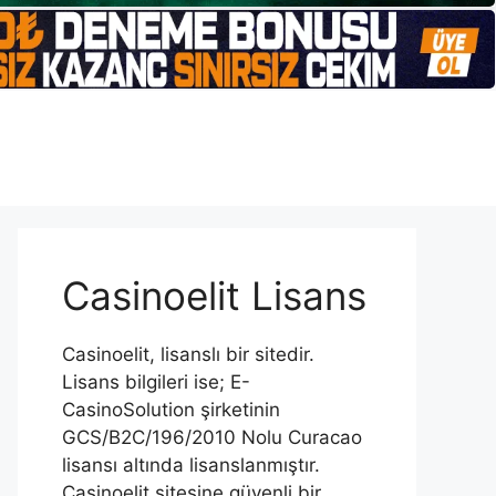
Casinoelit Lisans
Casinoelit, lisanslı bir sitedir.
Lisans bilgileri ise; E-
CasinoSolution şirketinin
GCS/B2C/196/2010 Nolu Curacao
lisansı altında lisanslanmıştır.
Casinoelit sitesine güvenli bir