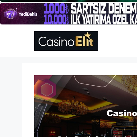
İçeriğe
atla