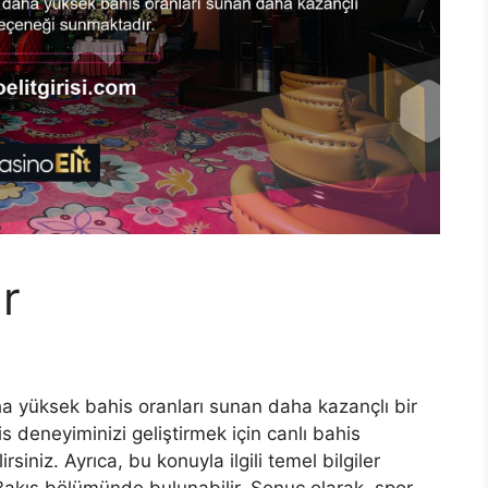
r
ha yüksek bahis oranları sunan daha kazançlı bir
 deneyiminizi geliştirmek için canlı bahis
siniz. Ayrıca, bu konuyla ilgili temel bilgiler
 Bakış bölümünde bulunabilir. Sonuç olarak, spor