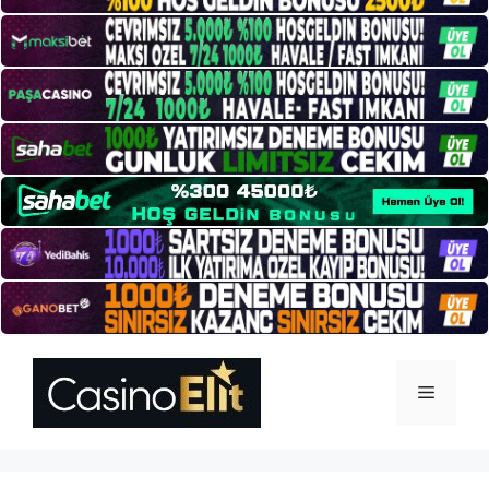
İçeriğe
atla
Menü