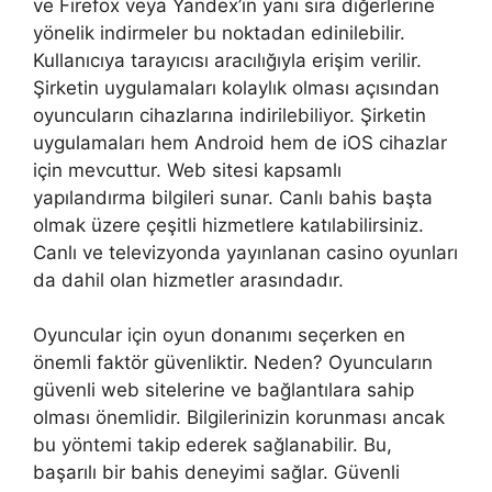
ve Firefox veya Yandex’in yanı sıra diğerlerine
yönelik indirmeler bu noktadan edinilebilir.
Kullanıcıya tarayıcısı aracılığıyla erişim verilir.
Şirketin uygulamaları kolaylık olması açısından
oyuncuların cihazlarına indirilebiliyor. Şirketin
uygulamaları hem Android hem de iOS cihazlar
için mevcuttur. Web sitesi kapsamlı
yapılandırma bilgileri sunar. Canlı bahis başta
olmak üzere çeşitli hizmetlere katılabilirsiniz.
Canlı ve televizyonda yayınlanan casino oyunları
da dahil olan hizmetler arasındadır.
Oyuncular için oyun donanımı seçerken en
önemli faktör güvenliktir. Neden? Oyuncuların
güvenli web sitelerine ve bağlantılara sahip
olması önemlidir. Bilgilerinizin korunması ancak
bu yöntemi takip ederek sağlanabilir. Bu,
başarılı bir bahis deneyimi sağlar. Güvenli