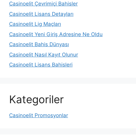
Casinoelit Çevrimiçi Bahisler
Casinoelit Lisans Detayları
Casinoelit Lig Maçları
Casinoelit Yeni Giriş Adresine Ne Oldu
Casinoelit Bahis Dünyası
Casinoelit Nasıl Kayıt Olunur
Casinoelit Lisans Bahisleri
Kategoriler
Casinoelit Promosyonlar