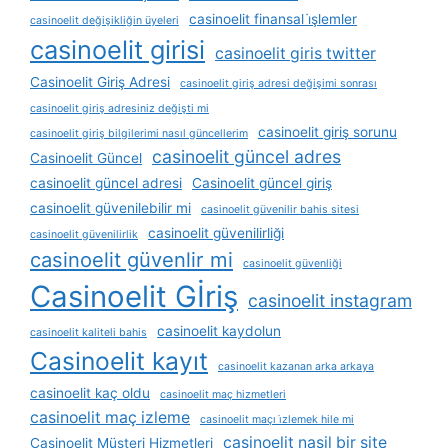
casinoelit finansal i̇şlemler
casinoelit değişikliğin üyeleri
casinoelit girisi
casinoelit giris twitter
Casinoelit Giriş Adresi
casinoelit giriş adresi değişimi sonrası
casinoelit giriş adresiniz değişti mi
casinoelit giriş sorunu
casinoelit giriş bilgilerimi nasıl güncellerim
casinoelit güncel adres
Casinoelit Güncel
casinoelit güncel adresi
Casinoelit güncel giriş
casinoelit güvenilebilir mi
casinoelit güvenilir bahis sitesi
casinoelit güvenilirliği
casinoelit güvenilirlik
casinoelit güvenlir mi
casinoelit güvenliği
Casinoelit Gİriş
casinoelit instagram
casinoelit kaydolun
casinoelit kaliteli bahis
Casinoelit kayıt
casinoelit kazanan arka arkaya
casinoelit kaç oldu
casinoelit maç hizmetleri
casinoelit maç izleme
casinoelit maçı i̇zlemek hile mi
casinoelit nasil bir site
Casinoelit Müşteri Hizmetleri