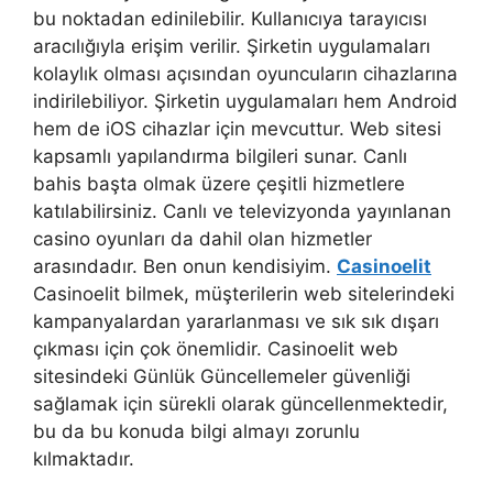
bu noktadan edinilebilir. Kullanıcıya tarayıcısı
aracılığıyla erişim verilir. Şirketin uygulamaları
kolaylık olması açısından oyuncuların cihazlarına
indirilebiliyor. Şirketin uygulamaları hem Android
hem de iOS cihazlar için mevcuttur. Web sitesi
kapsamlı yapılandırma bilgileri sunar. Canlı
bahis başta olmak üzere çeşitli hizmetlere
katılabilirsiniz. Canlı ve televizyonda yayınlanan
casino oyunları da dahil olan hizmetler
arasındadır. Ben onun kendisiyim.
Casinoelit
Casinoelit bilmek, müşterilerin web sitelerindeki
kampanyalardan yararlanması ve sık sık dışarı
çıkması için çok önemlidir. Casinoelit web
sitesindeki Günlük Güncellemeler güvenliği
sağlamak için sürekli olarak güncellenmektedir,
bu da bu konuda bilgi almayı zorunlu
kılmaktadır.