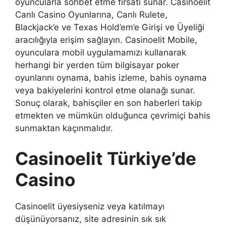
oyuncularla sohbet etme fırsatı sunar. Casinoelit
Canlı Casino Oyunlarına, Canlı Rulete,
Blackjack’e ve Texas Hold’em’e Girişi ve Üyeliği
aracılığıyla erişim sağlayın. Casinoelit Mobile,
oyunculara mobil uygulamamızı kullanarak
herhangi bir yerden tüm bilgisayar poker
oyunlarını oynama, bahis izleme, bahis oynama
veya bakiyelerini kontrol etme olanağı sunar.
Sonuç olarak, bahisçiler en son haberleri takip
etmekten ve mümkün olduğunca çevrimiçi bahis
sunmaktan kaçınmalıdır.
Casinoelit Türkiye’de
Casino
Casinoelit üyesiyseniz veya katılmayı
düşünüyorsanız, site adresinin sık sık