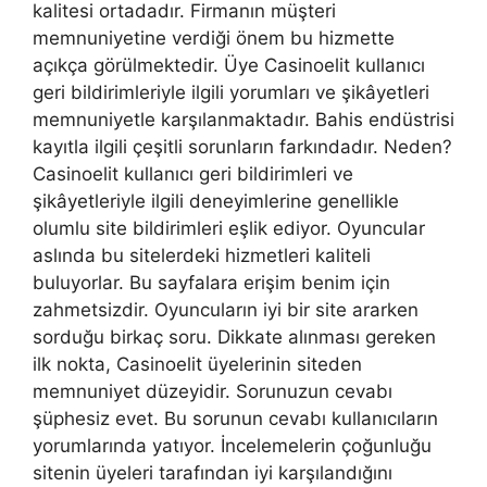
kalitesi ortadadır. Firmanın müşteri
memnuniyetine verdiği önem bu hizmette
açıkça görülmektedir. Üye Casinoelit kullanıcı
geri bildirimleriyle ilgili yorumları ve şikâyetleri
memnuniyetle karşılanmaktadır. Bahis endüstrisi
kayıtla ilgili çeşitli sorunların farkındadır. Neden?
Casinoelit kullanıcı geri bildirimleri ve
şikâyetleriyle ilgili deneyimlerine genellikle
olumlu site bildirimleri eşlik ediyor. Oyuncular
aslında bu sitelerdeki hizmetleri kaliteli
buluyorlar. Bu sayfalara erişim benim için
zahmetsizdir. Oyuncuların iyi bir site ararken
sorduğu birkaç soru. Dikkate alınması gereken
ilk nokta, Casinoelit üyelerinin siteden
memnuniyet düzeyidir. Sorunuzun cevabı
şüphesiz evet. Bu sorunun cevabı kullanıcıların
yorumlarında yatıyor. İncelemelerin çoğunluğu
sitenin üyeleri tarafından iyi karşılandığını