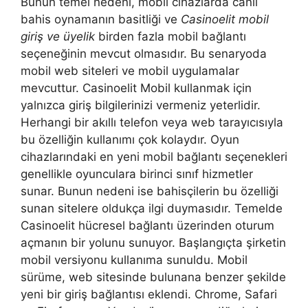
Bunun temel nedeni, mobil cihazlarda canlı
bahis oynamanın basitliği ve
Casinoelit mobil
giriş ve üyelik
birden fazla mobil bağlantı
seçeneğinin mevcut olmasıdır. Bu senaryoda
mobil web siteleri ve mobil uygulamalar
mevcuttur. Casinoelit Mobil kullanmak için
yalnızca giriş bilgilerinizi vermeniz yeterlidir.
Herhangi bir akıllı telefon veya web tarayıcısıyla
bu özelliğin kullanımı çok kolaydır. Oyun
cihazlarındaki en yeni mobil bağlantı seçenekleri
genellikle oyunculara birinci sınıf hizmetler
sunar. Bunun nedeni ise bahisçilerin bu özelliği
sunan sitelere oldukça ilgi duymasıdır. Temelde
Casinoelit hücresel bağlantı üzerinden oturum
açmanın bir yolunu sunuyor. Başlangıçta şirketin
mobil versiyonu kullanıma sunuldu. Mobil
sürüme, web sitesinde bulunana benzer şekilde
yeni bir giriş bağlantısı eklendi. Chrome, Safari