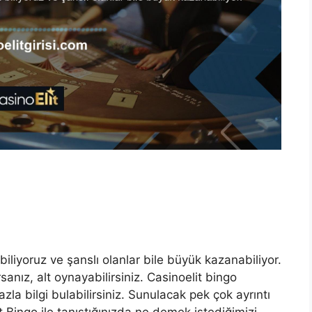
iliyoruz ve şanslı olanlar bile büyük kazanabiliyor.
sanız, alt oynayabilirsiniz. Casinoelit bingo
azla bilgi bulabilirsiniz. Sunulacak pek çok ayrıntı
t Bingo ile tanıştığınızda ne demek istediğimizi