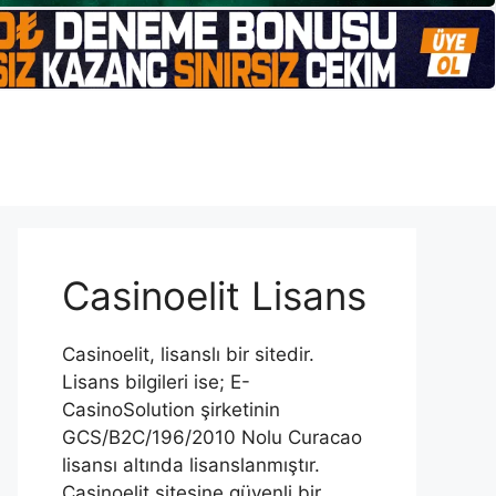
Casinoelit Lisans
Casinoelit, lisanslı bir sitedir.
Lisans bilgileri ise; E-
CasinoSolution şirketinin
GCS/B2C/196/2010 Nolu Curacao
lisansı altında lisanslanmıştır.
Casinoelit sitesine güvenli bir