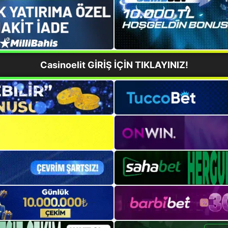
Casinoelit GİRİŞ İÇİN TIKLAYINIZ!