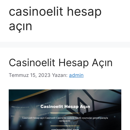
casinoelit hesap
açın
Casinoelit Hesap Açın
Temmuz 15, 2023
Yazarı:
admin