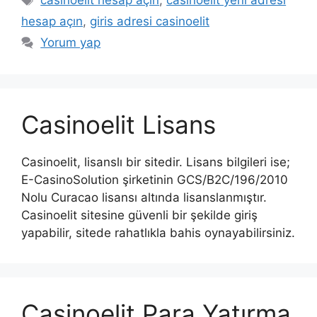
casinoelit hesap açın
,
casinoelit yeni adresi
hesap açın
,
giris adresi casinoelit
Yorum yap
Casinoelit Lisans
Casinoelit, lisanslı bir sitedir. Lisans bilgileri ise;
E-CasinoSolution şirketinin GCS/B2C/196/2010
Nolu Curacao lisansı altında lisanslanmıştır.
Casinoelit sitesine güvenli bir şekilde giriş
yapabilir, sitede rahatlıkla bahis oynayabilirsiniz.
Casinoelit Para Yatırma