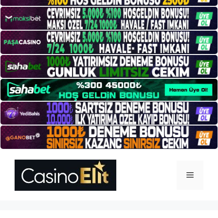
İçeriğe
atla
Menü