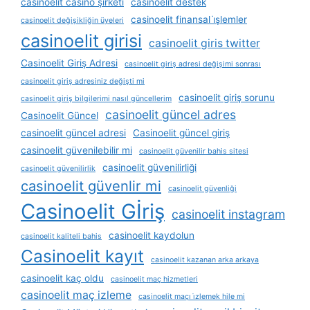
casinoelit casino şirketi
casinoelit destek
casinoelit finansal i̇şlemler
casinoelit değişikliğin üyeleri
casinoelit girisi
casinoelit giris twitter
Casinoelit Giriş Adresi
casinoelit giriş adresi değişimi sonrası
casinoelit giriş adresiniz değişti mi
casinoelit giriş sorunu
casinoelit giriş bilgilerimi nasıl güncellerim
casinoelit güncel adres
Casinoelit Güncel
casinoelit güncel adresi
Casinoelit güncel giriş
casinoelit güvenilebilir mi
casinoelit güvenilir bahis sitesi
casinoelit güvenilirliği
casinoelit güvenilirlik
casinoelit güvenlir mi
casinoelit güvenliği
Casinoelit Gİriş
casinoelit instagram
casinoelit kaydolun
casinoelit kaliteli bahis
Casinoelit kayıt
casinoelit kazanan arka arkaya
casinoelit kaç oldu
casinoelit maç hizmetleri
casinoelit maç izleme
casinoelit maçı i̇zlemek hile mi