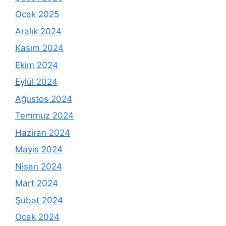
Ocak 2025
Aralık 2024
Kasım 2024
Ekim 2024
Eylül 2024
Ağustos 2024
Temmuz 2024
Haziran 2024
Mayıs 2024
Nisan 2024
Mart 2024
Şubat 2024
Ocak 2024