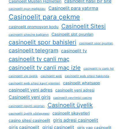
casinoelit nasil bir site
Casinoelit Müşteri Hizmetleri
Casinoelit para yatırma
casinoelit oyun mağazası
Casinoelit para çekme
Casinoelit Sitesi
casinoelit promosyon kodu
Casinoelit slot oyunları
casinoelit sitesine bağlanın
casinoelit spor bahisleri
casinoelit spor oyunları
casinoelit telegram
casinoelit tv
casinoelit tv canli maç
casinoelit tv canli maç izle
casinoelit tv canlı hd
casinoelit vip üyelik
casinoelit web
casinoelit web sitesi hakkında
casinoelit whatsapp
casinoelit web sitesi kayıt i̇şlemleri
casinoelit yeni adres
casinoelit yeni adresi
Casinoelit yeni giriş
casinoelit çevrimiçi casino
Casinoelit üyelik
casinoelit çeşitli sporları
casinoelit şikayetleri
casinoelit üyelik sözleşmesi
giris adresi casinoelit
casino sitesi casinoelit
giris casinoelit
girisi casinoelit
giris yap casinoelit