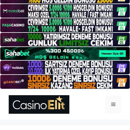
İçeriğe
atla
Menü