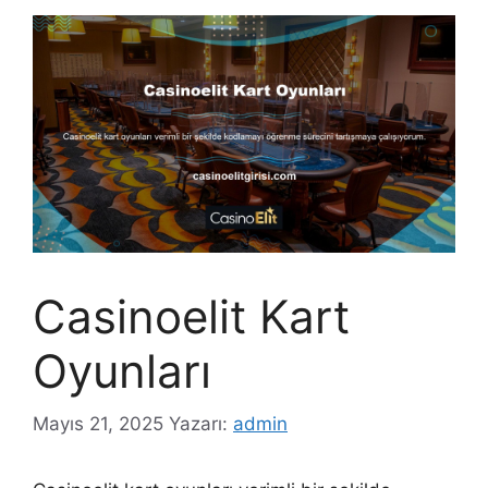
Casinoelit Kart
Oyunları
Mayıs 21, 2025
Yazarı:
admin