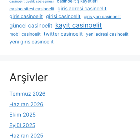
casinoelit şikayetleri
casinoelit üyelik sözleşmesi
giris adresi casinoelit
casino sitesi casinoelit
giris casinoelit
girisi casinoelit
giris yap casinoelit
kayit casinoelit
güncel casinoelit
twitter casinoelit
mobil casinoelit
yeni adresi casinoelit
yeni giris casinoelit
Arşivler
Temmuz 2026
Haziran 2026
Ekim 2025
Eylül 2025
Haziran 2025