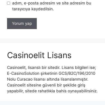
adım, e-posta adresim ve site adresim bu
tarayıcıya kaydedilsin.
Casinoelit Lisans
Casinoelit, lisanslı bir sitedir. Lisans bilgileri ise;
E-CasinoSolution şirketinin GCS/B2C/196/2010
Nolu Curacao lisansı altında lisanslanmıştır.
Casinoelit sitesine güvenli bir şekilde giriş
yapabilir, sitede rahatlıkla bahis oynayabilirsiniz.