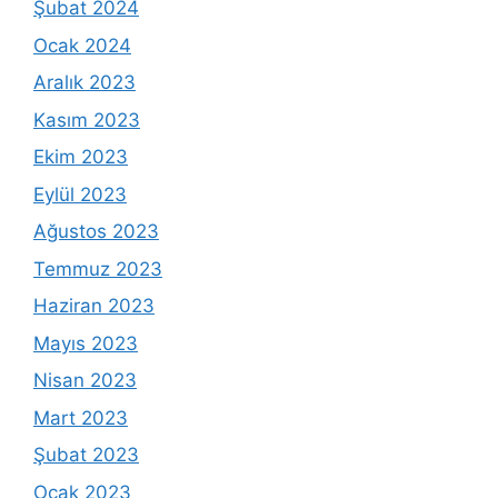
Şubat 2024
Ocak 2024
Aralık 2023
Kasım 2023
Ekim 2023
Eylül 2023
Ağustos 2023
Temmuz 2023
Haziran 2023
Mayıs 2023
Nisan 2023
Mart 2023
Şubat 2023
Ocak 2023