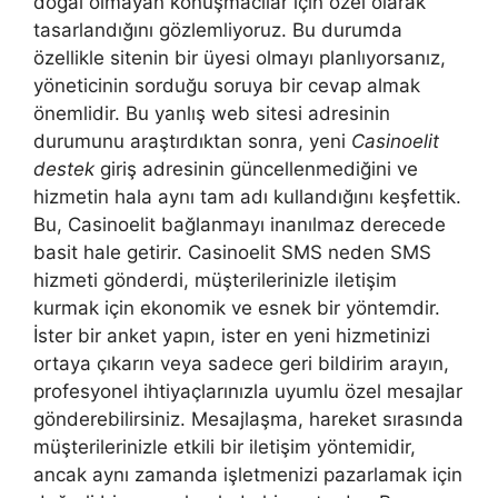
doğal olmayan konuşmacılar için özel olarak
tasarlandığını gözlemliyoruz. Bu durumda
özellikle sitenin bir üyesi olmayı planlıyorsanız,
yöneticinin sorduğu soruya bir cevap almak
önemlidir. Bu yanlış web sitesi adresinin
durumunu araştırdıktan sonra, yeni
Casinoelit
destek
giriş adresinin güncellenmediğini ve
hizmetin hala aynı tam adı kullandığını keşfettik.
Bu, Casinoelit bağlanmayı inanılmaz derecede
basit hale getirir. Casinoelit SMS neden SMS
hizmeti gönderdi, müşterilerinizle iletişim
kurmak için ekonomik ve esnek bir yöntemdir.
İster bir anket yapın, ister en yeni hizmetinizi
ortaya çıkarın veya sadece geri bildirim arayın,
profesyonel ihtiyaçlarınızla uyumlu özel mesajlar
gönderebilirsiniz. Mesajlaşma, hareket sırasında
müşterilerinizle etkili bir iletişim yöntemidir,
ancak aynı zamanda işletmenizi pazarlamak için