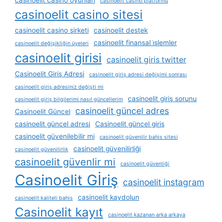
casinoelit casino oyunları
casinoelit casino platformu
casinoelit casino sitesi
casinoelit casino şirketi
casinoelit destek
casinoelit finansal i̇şlemler
casinoelit değişikliğin üyeleri
casinoelit girisi
casinoelit giris twitter
Casinoelit Giriş Adresi
casinoelit giriş adresi değişimi sonrası
casinoelit giriş adresiniz değişti mi
casinoelit giriş sorunu
casinoelit giriş bilgilerimi nasıl güncellerim
casinoelit güncel adres
Casinoelit Güncel
casinoelit güncel adresi
Casinoelit güncel giriş
casinoelit güvenilebilir mi
casinoelit güvenilir bahis sitesi
casinoelit güvenilirliği
casinoelit güvenilirlik
casinoelit güvenlir mi
casinoelit güvenliği
Casinoelit Gİriş
casinoelit instagram
casinoelit kaydolun
casinoelit kaliteli bahis
Casinoelit kayıt
casinoelit kazanan arka arkaya