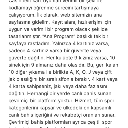
Casinoelit kart oyunları verimli bir şekilde
kodlamayı öğrenme sürecini tartışmaya
çalışıyorum. İlk olarak, web sitemizin ana
sayfasına gidelim. Kayıt alanı, hızlı erişim için
uygun ve verimli bir program olacak şekilde
tasarlanmıştır. “Ana Program” başlıklı tek bir
sayfaya rastladım. Yalnızca 4 kartınız varsa,
sadece 4 kartınız varsa bir güverte veya
güverte dağıtın. Her kulüpte 9 kızınız varsa, 10
sinek için 9 almanız daha olasıdır. Bu, geri kalan
10 diğer yıkama ile birlikte A, K, Q, J veya çift
jak olasılığını bir sıralı sifonla bırakır. 4 kart veya
4 karta sahipseniz, jakı veya daha fazlasını
dağıtın. Herhangi bir yerde canlı bahis sunan
çevrimiçi bir platform yoktur. Hizmet, tüm spor
kategorilerini kapsar ve ülkedeki en kapsamlı
canlı bahis içeriğini ve rekabetçi oranları sunar.
Çevrimiçi bahis platformları ayrıca çeşitli spor