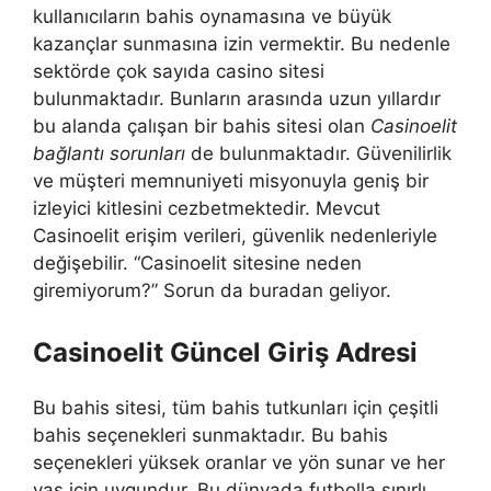
kullanıcıların bahis oynamasına ve büyük
kazançlar sunmasına izin vermektir. Bu nedenle
sektörde çok sayıda casino sitesi
bulunmaktadır. Bunların arasında uzun yıllardır
bu alanda çalışan bir bahis sitesi olan
Casinoelit
bağlantı sorunları
de bulunmaktadır. Güvenilirlik
ve müşteri memnuniyeti misyonuyla geniş bir
izleyici kitlesini cezbetmektedir. Mevcut
Casinoelit erişim verileri, güvenlik nedenleriyle
değişebilir. “Casinoelit sitesine neden
giremiyorum?” Sorun da buradan geliyor.
Casinoelit Güncel Giriş Adresi
Bu bahis sitesi, tüm bahis tutkunları için çeşitli
bahis seçenekleri sunmaktadır. Bu bahis
seçenekleri yüksek oranlar ve yön sunar ve her
yaş için uygundur. Bu dünyada futbolla sınırlı