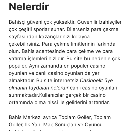
Nelerdir
Bahisçi güveni çok yüksektir. Güvenilir bahisçiler
çok çeşitli sporlar sunar. Dilerseniz para çekme
sayfasından kazançlarınızı kolayca
çekebilirsiniz. Para çekme limitlerinin farkında
olun. Bahis acentesinde para çekme ve para
yatırma işlemleri hızlıdır. Bu site bu nedenle çok
popüler. Aynı zamanda en popüler casino
oyunları ve canlı casino oyunları da yer
almaktadır. Bu site internetsiz
Casinoelit üye
olmanın faydaları nelerdir
canlı casino oyunları
sunmaktadır.Kullanıcılar gerçek bir casino
ortamında olma hissi ile gelirlerini arttırırlar.
Bahis Merkezi ayrıca Toplam Goller, Toplam
Goller, İlk Yarı, Maç Sonuçları ve Oyuncu