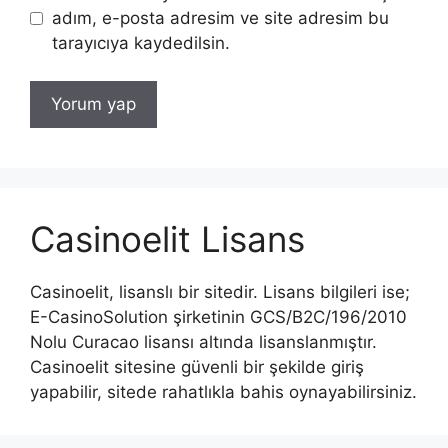
adım, e-posta adresim ve site adresim bu
tarayıcıya kaydedilsin.
Casinoelit Lisans
Casinoelit, lisanslı bir sitedir. Lisans bilgileri ise;
E-CasinoSolution şirketinin GCS/B2C/196/2010
Nolu Curacao lisansı altında lisanslanmıştır.
Casinoelit sitesine güvenli bir şekilde giriş
yapabilir, sitede rahatlıkla bahis oynayabilirsiniz.