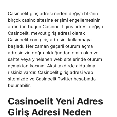
Casinoelit giriş adresi neden değişti btk’nın
birçok casino sitesine erişimi engellemesinin
ardından bugün Casinoelit giriş adresi değişti.
Casinoelit, mevcut giriş adresi olarak
Casinoelit.com giriş adresini kullanmaya
başladı. Her zaman geçerli oturum açma
adresinizin doğru olduğundan emin olun ve
sahte veya yinelenen web sitelerinde oturum
açmaktan kaçının. Aksi takdirde aldatılma
riskiniz vardır. Casinoelit giriş adresi web
sitemizde ve Casinoelit Twitter hesabında
bulunabilir.
Casinoelit Yeni Adres
Giriş Adresi Neden