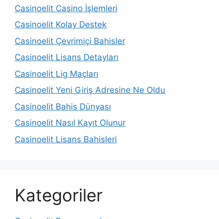
Casinoelit Casino İşlemleri
Casinoelit Kolay Destek
Casinoelit Çevrimiçi Bahisler
Casinoelit Lisans Detayları
Casinoelit Lig Maçları
Casinoelit Yeni Giriş Adresine Ne Oldu
Casinoelit Bahis Dünyası
Casinoelit Nasıl Kayıt Olunur
Casinoelit Lisans Bahisleri
Kategoriler