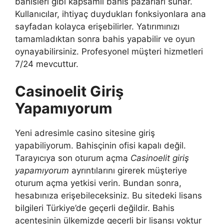
bahisleri gibi kapsamlı bahis pazarları sunar.
Kullanıcılar, ihtiyaç duydukları fonksiyonlara ana
sayfadan kolayca erişebilirler. Yatırımınızı
tamamladıktan sonra bahis yapabilir ve oyun
oynayabilirsiniz. Profesyonel müşteri hizmetleri
7/24 mevcuttur.
Casinoelit Giriş
Yapamıyorum
Yeni adresimle casino sitesine giriş
yapabiliyorum. Bahisçinin ofisi kapalı değil.
Tarayıcıya son oturum açma
Casinoelit giriş
yapamıyorum
ayrıntılarını girerek müşteriye
oturum açma yetkisi verin. Bundan sonra,
hesabınıza erişebileceksiniz. Bu sitedeki lisans
bilgileri Türkiye’de geçerli değildir. Bahis
acentesinin ülkemizde geçerli bir lisansı yoktur