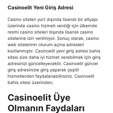
Casinoelit Yeni Giriş Adresi
Casino siteleri yurt dışında lisanslı bir altyapı
üzerinde casino hizmeti verdiği için ülkemde
resmi casino siteleri dışında lisanslı casino
sitelerine izin verilmiyor. Sonuç olarak, casino
web sitelerinin oturum açma adresleri
kısıtlanmıştır.
Casinoelit yeni giriş adresi
bahis
sitesi size daha iyi hizmet verebilmek için giriş
adresinizi güncelleyecektir. Casinoelit güncel
giriş adresinizle giriş yaparak çeşitli
hizmetlerden faydalanabilirsiniz. Casinoelit
bahis sitesi üzerinden;
Casinoelit Üye
Olmanın Faydaları