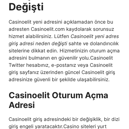
Değişti
Casinoelit yeni adresini açıklamadan önce bu
adresten Casinoelit.com kaydolarak sorunsuz
hizmet alabilirsiniz. Lütfen
Casinoelit yeni adres
giriş adresi neden değişti
sahte ve dolandırıcılık
sitelerine dikkat edin. Hizmetinizin oturum açma
adresini bulmanın en güvenilir yolu.Casinoelit
Twitter hesabınız, e-postanız veya Casinoelit
giriş sayfanız üzerinden güncel Casinoelit giriş
adresinize güvenli bir şekilde ulaşabilirsiniz.
Casinoelit Oturum Açma
Adresi
Casinoelit giriş adresindeki bir değişiklik, bir dizi
giriş engeli yaratacaktır.Casino siteleri yurt