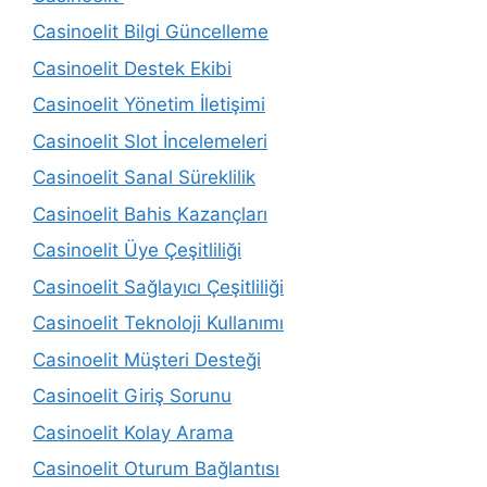
Casinoelit Bilgi Güncelleme
Casinoelit Destek Ekibi
Casinoelit Yönetim İletişimi
Casinoelit Slot İncelemeleri
Casinoelit Sanal Süreklilik
Casinoelit Bahis Kazançları
Casinoelit Üye Çeşitliliği
Casinoelit Sağlayıcı Çeşitliliği
Casinoelit Teknoloji Kullanımı
Casinoelit Müşteri Desteği
Casinoelit Giriş Sorunu
Casinoelit Kolay Arama
Casinoelit Oturum Bağlantısı