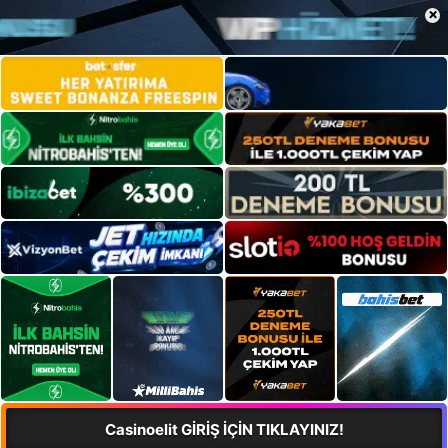
×
Casinoelit GİRİŞ İÇİN TIKLAYINIZ!