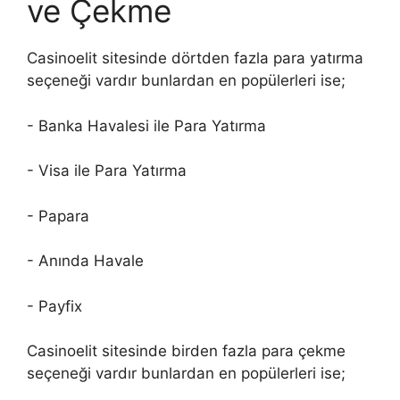
ve Çekme
Casinoelit sitesinde dörtden fazla para yatırma
seçeneği vardır bunlardan en popülerleri ise;
- Banka Havalesi ile Para Yatırma
- Visa ile Para Yatırma
- Papara
- Anında Havale
- Payfix
Casinoelit sitesinde birden fazla para çekme
seçeneği vardır bunlardan en popülerleri ise;