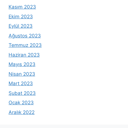
Kasım 2023
Ekim 2023
Eylül 2023
Ağustos 2023
Temmuz 2023
Haziran 2023
Mayıs 2023
Nisan 2023
Mart 2023
Şubat 2023
Ocak 2023
Aralık 2022