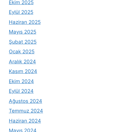
Ekim 2025
Eylül 2025
Haziran 2025
Mayıs 2025
Şubat 2025
Ocak 2025
Aralık 2024
Kasım 2024
Ekim 2024
Eylül 2024
Ağustos 2024
Temmuz 2024
Haziran 2024
Mayıs 2024