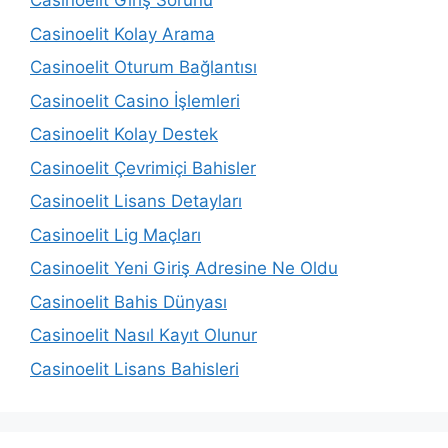
Casinoelit Giriş Sorunu
Casinoelit Kolay Arama
Casinoelit Oturum Bağlantısı
Casinoelit Casino İşlemleri
Casinoelit Kolay Destek
Casinoelit Çevrimiçi Bahisler
Casinoelit Lisans Detayları
Casinoelit Lig Maçları
Casinoelit Yeni Giriş Adresine Ne Oldu
Casinoelit Bahis Dünyası
Casinoelit Nasıl Kayıt Olunur
Casinoelit Lisans Bahisleri