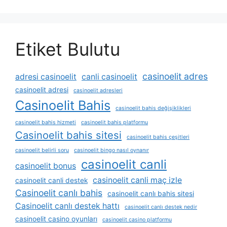
Etiket Bulutu
casinoelit adres
adresi casinoelit
canli casinoelit
casinoelit adresi
casinoelit adresleri
Casinoelit Bahis
casinoelit bahis değişiklikleri
casinoelit bahis hizmeti
casinoelit bahis platformu
Casinoelit bahis sitesi
casinoelit bahis çeşitleri
casinoelit belirli soru
casinoelit bingo nasıl oynanır
casinoelit canli
casinoelit bonus
casinoelit canli maç izle
casinoelit canli destek
Casinoelit canlı bahis
casinoelit canlı bahis sitesi
Casinoelit canlı destek hattı
casinoelit canlı destek nedir
casinoelit casino oyunları
casinoelit casino platformu