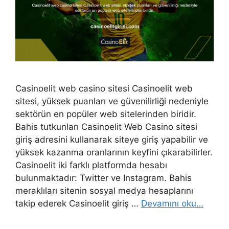
Casinoelit web casino sitesi Casinoelit web
sitesi, yüksek puanları ve güvenilirliği nedeniyle
sektörün en popüler web sitelerinden biridir.
Bahis tutkunları Casinoelit Web Casino sitesi
giriş adresini kullanarak siteye giriş yapabilir ve
yüksek kazanma oranlarının keyfini çıkarabilirler.
Casinoelit iki farklı platformda hesabı
bulunmaktadır: Twitter ve Instagram. Bahis
meraklıları sitenin sosyal medya hesaplarını
takip ederek Casinoelit giriş …
Devamını oku…