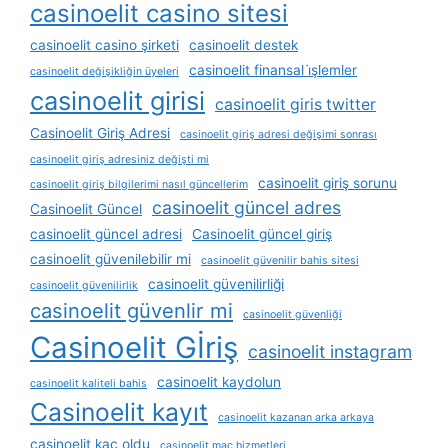
casinoelit casino sitesi
casinoelit casino şirketi
casinoelit destek
casinoelit finansal i̇şlemler
casinoelit değişikliğin üyeleri
casinoelit girisi
casinoelit giris twitter
Casinoelit Giriş Adresi
casinoelit giriş adresi değişimi sonrası
casinoelit giriş adresiniz değişti mi
casinoelit giriş sorunu
casinoelit giriş bilgilerimi nasıl güncellerim
casinoelit güncel adres
Casinoelit Güncel
casinoelit güncel adresi
Casinoelit güncel giriş
casinoelit güvenilebilir mi
casinoelit güvenilir bahis sitesi
casinoelit güvenilirliği
casinoelit güvenilirlik
casinoelit güvenlir mi
casinoelit güvenliği
Casinoelit Gİriş
casinoelit instagram
casinoelit kaydolun
casinoelit kaliteli bahis
Casinoelit kayıt
casinoelit kazanan arka arkaya
casinoelit kaç oldu
casinoelit maç hizmetleri