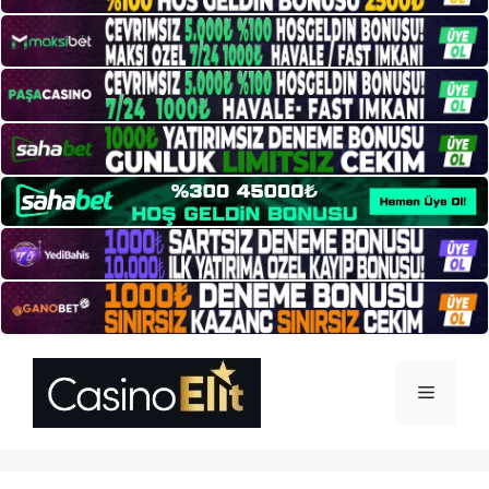
İçeriğe
atla
Menü