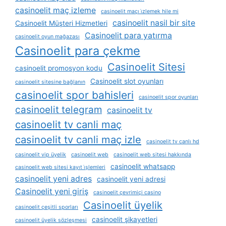
casinoelit maç izleme
casinoelit maçı i̇zlemek hile mi
casinoelit nasil bir site
Casinoelit Müşteri Hizmetleri
Casinoelit para yatırma
casinoelit oyun mağazası
Casinoelit para çekme
Casinoelit Sitesi
casinoelit promosyon kodu
Casinoelit slot oyunları
casinoelit sitesine bağlanın
casinoelit spor bahisleri
casinoelit spor oyunları
casinoelit telegram
casinoelit tv
casinoelit tv canli maç
casinoelit tv canli maç izle
casinoelit tv canlı hd
casinoelit vip üyelik
casinoelit web
casinoelit web sitesi hakkında
casinoelit whatsapp
casinoelit web sitesi kayıt i̇şlemleri
casinoelit yeni adres
casinoelit yeni adresi
Casinoelit yeni giriş
casinoelit çevrimiçi casino
Casinoelit üyelik
casinoelit çeşitli sporları
casinoelit şikayetleri
casinoelit üyelik sözleşmesi