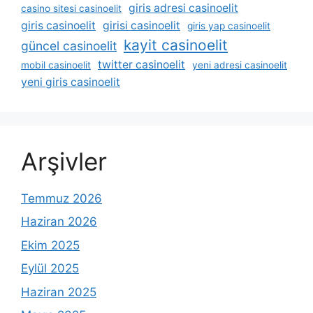
giris adresi casinoelit
casino sitesi casinoelit
giris casinoelit
girisi casinoelit
giris yap casinoelit
kayit casinoelit
güncel casinoelit
twitter casinoelit
mobil casinoelit
yeni adresi casinoelit
yeni giris casinoelit
Arşivler
Temmuz 2026
Haziran 2026
Ekim 2025
Eylül 2025
Haziran 2025