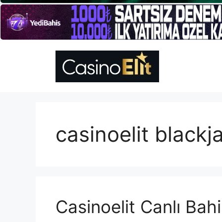
İçeriğe
atla
casinoelit blackj
Casinoelit Canlı Bahi