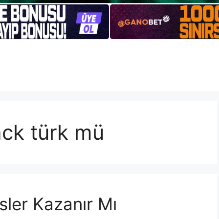
ack türk mü
sler Kazanır Mı