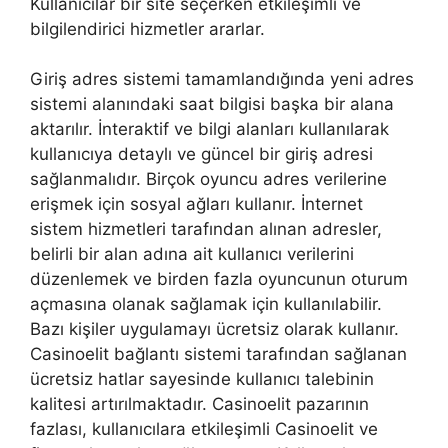
Kullanıcılar bir site seçerken etkileşimli ve
bilgilendirici hizmetler ararlar.
Giriş adres sistemi tamamlandığında yeni adres
sistemi alanındaki saat bilgisi başka bir alana
aktarılır. İnteraktif ve bilgi alanları kullanılarak
kullanıcıya detaylı ve güncel bir giriş adresi
sağlanmalıdır. Birçok oyuncu adres verilerine
erişmek için sosyal ağları kullanır. İnternet
sistem hizmetleri tarafından alınan adresler,
belirli bir alan adına ait kullanıcı verilerini
düzenlemek ve birden fazla oyuncunun oturum
açmasına olanak sağlamak için kullanılabilir.
Bazı kişiler uygulamayı ücretsiz olarak kullanır.
Casinoelit bağlantı sistemi tarafından sağlanan
ücretsiz hatlar sayesinde kullanıcı talebinin
kalitesi artırılmaktadır. Casinoelit pazarının
fazlası, kullanıcılara etkileşimli Casinoelit ve