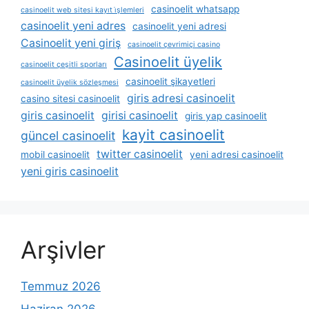
casinoelit whatsapp
casinoelit web sitesi kayıt i̇şlemleri
casinoelit yeni adres
casinoelit yeni adresi
Casinoelit yeni giriş
casinoelit çevrimiçi casino
Casinoelit üyelik
casinoelit çeşitli sporları
casinoelit şikayetleri
casinoelit üyelik sözleşmesi
giris adresi casinoelit
casino sitesi casinoelit
giris casinoelit
girisi casinoelit
giris yap casinoelit
kayit casinoelit
güncel casinoelit
twitter casinoelit
mobil casinoelit
yeni adresi casinoelit
yeni giris casinoelit
Arşivler
Temmuz 2026