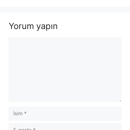
Yorum yapın
Yorum
İsim
E-