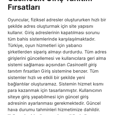
Fırsatları
Oyuncular, fiziksel adresler oluştururken hızlı bir
şekilde adres oluşturmak için site yapısını
kullanır. Giriş adreslerinin kapatılması sorunu
tüm bahis sistemlerinde karşılaşılmaktadır.
Türkiye, oyun hizmetleri için yabancı
şirketlerden sipariş almayı durdurdu. Tüm adres
girişlerini güncellemesi ve kullanıcılara geri alma
sistemi sağlaması açısından
Casinoelit giriş
tanıtım fırsatları
Giriş sistemine benzer. Tüm
sistemler hızlı ve etkili bir şekilde yeni
bağlantılar oluşturamaz. Sistemin hizmet kısmı
para kazanmak için tasarlanmıştır. Kullanıcının
siteye giriş yapabilmesi için güncel giriş
adresinin ayarlanması gerekmektedir. Güncel
hava durumu tahminleri hizmetimize dahildir.