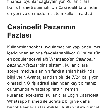
finansal oyunlar sağlayamıyor. Kullanıcılara
bahis hizmeti sunmak için Casinoelit tarafından
en yeni ve en modern sistem kullanılmaktadır.
Casinoelit Pazarının
Fazlası
Kullanıcılar sohbet uygulamasının yapılandırılmış
içeriğinden anında faydalanabiliyor. Günümüzün
en popüler sosyal ağı Whatsapp’tır.
Casinoelit
pazarının fazlası
giriş sistemi, kullanıcılara
sosyal medya alanının farklı alanları hakkında
bilgi verir. Avantajlarından biri de 7/24 çalışıyor
olmasıdır. Giriş adresi alanından kayıt olmanız
durumunda Whatsapp hattını hemen
kullanabileceksiniz. Kullanıcılar Login Casinoelit
Whatsapp hizmeti ile ücretsiz bilgi ve daha
birçok kaynağa ulaşabilirler. Kullanıcılara güncel