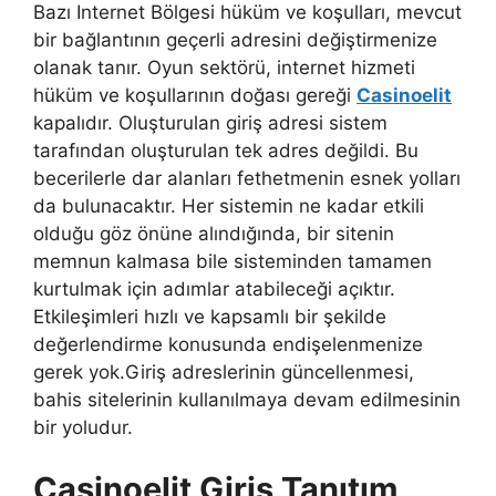
Bazı Internet Bölgesi hüküm ve koşulları, mevcut
bir bağlantının geçerli adresini değiştirmenize
olanak tanır. Oyun sektörü, internet hizmeti
hüküm ve koşullarının doğası gereği
Casinoelit
kapalıdır. Oluşturulan giriş adresi sistem
tarafından oluşturulan tek adres değildi. Bu
becerilerle dar alanları fethetmenin esnek yolları
da bulunacaktır. Her sistemin ne kadar etkili
olduğu göz önüne alındığında, bir sitenin
memnun kalmasa bile sisteminden tamamen
kurtulmak için adımlar atabileceği açıktır.
Etkileşimleri hızlı ve kapsamlı bir şekilde
değerlendirme konusunda endişelenmenize
gerek yok.Giriş adreslerinin güncellenmesi,
bahis sitelerinin kullanılmaya devam edilmesinin
bir yoludur.
Casinoelit Giriş Tanıtım