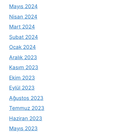
Mayıs 2024
Nisan 2024
Mart 2024
Şubat 2024
Ocak 2024
Aralık 2023
Kasım 2023
Ekim 2023
Eylül 2023
Ağustos 2023
Temmuz 2023
Haziran 2023
Mayıs 2023