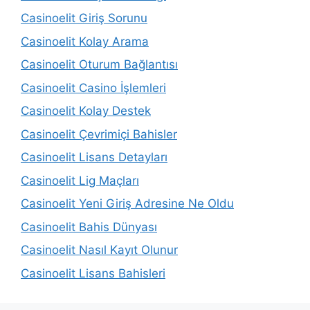
Casinoelit Giriş Sorunu
Casinoelit Kolay Arama
Casinoelit Oturum Bağlantısı
Casinoelit Casino İşlemleri
Casinoelit Kolay Destek
Casinoelit Çevrimiçi Bahisler
Casinoelit Lisans Detayları
Casinoelit Lig Maçları
Casinoelit Yeni Giriş Adresine Ne Oldu
Casinoelit Bahis Dünyası
Casinoelit Nasıl Kayıt Olunur
Casinoelit Lisans Bahisleri