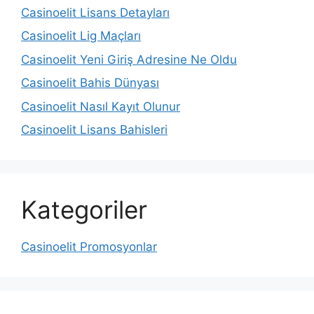
Casinoelit Lisans Detayları
Casinoelit Lig Maçları
Casinoelit Yeni Giriş Adresine Ne Oldu
Casinoelit Bahis Dünyası
Casinoelit Nasıl Kayıt Olunur
Casinoelit Lisans Bahisleri
Kategoriler
Casinoelit Promosyonlar