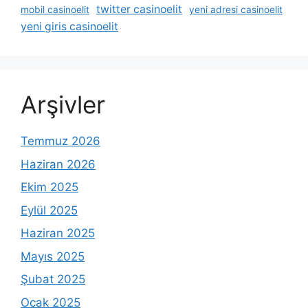
twitter casinoelit
mobil casinoelit
yeni adresi casinoelit
yeni giris casinoelit
Arşivler
Temmuz 2026
Haziran 2026
Ekim 2025
Eylül 2025
Haziran 2025
Mayıs 2025
Şubat 2025
Ocak 2025