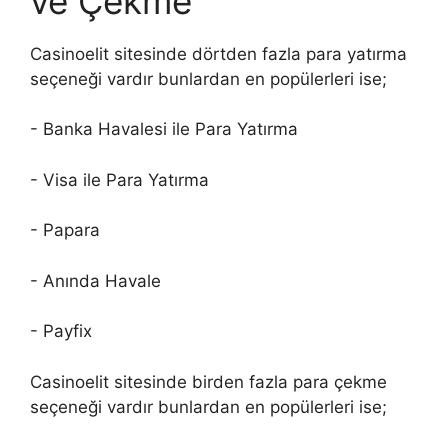
ve Çekme
Casinoelit sitesinde dörtden fazla para yatırma
seçeneği vardır bunlardan en popülerleri ise;
- Banka Havalesi ile Para Yatırma
- Visa ile Para Yatırma
- Papara
- Anında Havale
- Payfix
Casinoelit sitesinde birden fazla para çekme
seçeneği vardır bunlardan en popülerleri ise;