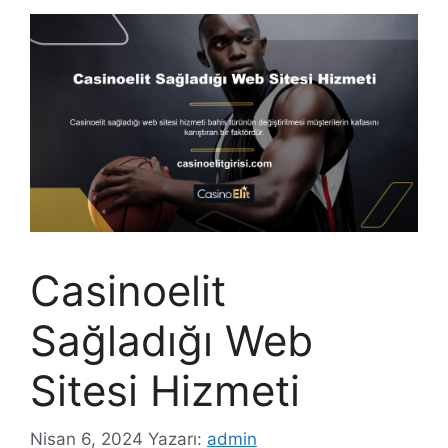
Casinoelit
Sağladığı Web
Sitesi Hizmeti
Nisan 6, 2024
Yazarı:
admin