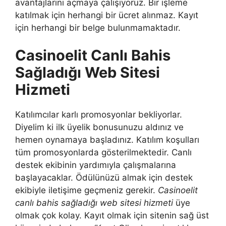
avantajlarını açmaya çalışıyoruz. Bir işleme
katılmak için herhangi bir ücret alınmaz. Kayıt
için herhangi bir belge bulunmamaktadır.
Casinoelit Canlı Bahis
Sağladığı Web Sitesi
Hizmeti
Katılımcılar karlı promosyonlar bekliyorlar.
Diyelim ki ilk üyelik bonusunuzu aldınız ve
hemen oynamaya başladınız. Katılım koşulları
tüm promosyonlarda gösterilmektedir. Canlı
destek ekibinin yardımıyla çalışmalarına
başlayacaklar. Ödülünüzü almak için destek
ekibiyle iletişime geçmeniz gerekir.
Casinoelit
canlı bahis sağladığı web sitesi hizmeti
üye
olmak çok kolay. Kayıt olmak için sitenin sağ üst