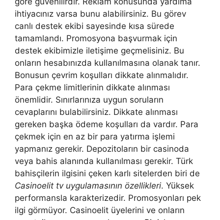
göre güvenilirdir. Reklam konusunda yardıma
ihtiyacınız varsa bunu alabilirsiniz. Bu görev
canlı destek ekibi sayesinde kısa sürede
tamamlandı. Promosyona başvurmak için
destek ekibimizle iletişime geçmelisiniz. Bu
onların hesabınızda kullanılmasına olanak tanır.
Bonusun çevrim koşulları dikkate alınmalıdır.
Para çekme limitlerinin dikkate alınması
önemlidir. Sınırlarınıza uygun soruların
cevaplarını bulabilirsiniz. Dikkate alınması
gereken başka ödeme koşulları da vardır. Para
çekmek için en az bir para yatırma işlemi
yapmanız gerekir. Depozitoların bir casinoda
veya bahis alanında kullanılması gerekir. Türk
bahisçilerin ilgisini çeken karlı sitelerden biri de
Casinoelit tv uygulamasının özellikleri
. Yüksek
performansla karakterizedir. Promosyonları pek
ilgi görmüyor. Casinoelit üyelerini ve onların