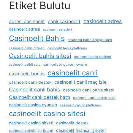
Etiket Bulutu
casinoelit adres
adresi casinoelit
canli casinoelit
casinoelit adresi
casinoelit adresleri
Casinoelit Bahis
casinoelit bahis değişiklikleri
casinoelit bahis hizmeti
casinoelit bahis platformu
Casinoelit bahis sitesi
casinoelit bahis çeşitleri
casinoelit belirli soru
casinoelit bingo nasıl oynanır
casinoelit canli
casinoelit bonus
casinoelit canli maç izle
casinoelit canli destek
Casinoelit canlı bahis
casinoelit canlı bahis sitesi
Casinoelit canlı destek hattı
casinoelit canlı destek nedir
casinoelit casino oyunları
casinoelit casino platformu
casinoelit casino sitesi
casinoelit casino şirketi
casinoelit destek
casinoelit finansal i̇şlemler
casinoelit değişikliğin üyeleri