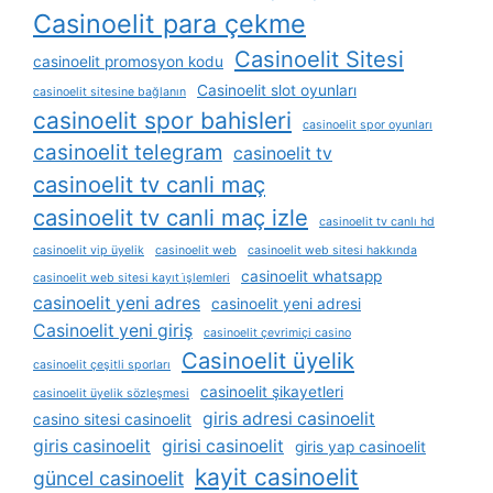
Casinoelit para çekme
Casinoelit Sitesi
casinoelit promosyon kodu
Casinoelit slot oyunları
casinoelit sitesine bağlanın
casinoelit spor bahisleri
casinoelit spor oyunları
casinoelit telegram
casinoelit tv
casinoelit tv canli maç
casinoelit tv canli maç izle
casinoelit tv canlı hd
casinoelit vip üyelik
casinoelit web
casinoelit web sitesi hakkında
casinoelit whatsapp
casinoelit web sitesi kayıt i̇şlemleri
casinoelit yeni adres
casinoelit yeni adresi
Casinoelit yeni giriş
casinoelit çevrimiçi casino
Casinoelit üyelik
casinoelit çeşitli sporları
casinoelit şikayetleri
casinoelit üyelik sözleşmesi
giris adresi casinoelit
casino sitesi casinoelit
giris casinoelit
girisi casinoelit
giris yap casinoelit
kayit casinoelit
güncel casinoelit