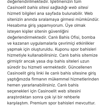
değerlendirilmektedir. İşletmenizin tüm
Casinoelit bahis sitesi sağladığı web sitesi
hizmeti
bilgileri ana sayfada bulunabilir. Web
sitenizin anında sıralamaya girmesi mümkündür.
Hesabıma giriş yapamıyorum. Üye olmak
isteyen kişiler sitenin güvenliğini
değerlendirmektedir. Canlı Bahis Ofisi, bomba
ve kazanan uygulamalarla çevrimiçi etkinlikler
yapmak için oluşturuldu. Kuponu spor bahisleri
hizmetiyle kullanabilirsiniz. Canlı bahis sitemize
girmiştir ancak yasa dışı bahis siteleri uzun
süredir bu hizmeti vermektedir. Güncellenen
Casinoelit giriş linki ile canlı bahis sitesine giriş
yaptığınızda firmanın mükemmel hizmetlerinden
hemen yararlanabilirsiniz. Canlı bahis
seçenekleri için Casinoelit web sitesini
araştırdıktan sonra çok iyi bir rehberle
karşılaştım. Premium spor bahisleri mevcuttur.