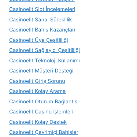
Casinoelit Slot İncelemeleri
Casinoelit Sanal Süreklilik
Casinoelit Bahis Kazançları
Casinoelit Üye Çeşitliliği
Casinoelit Sağlayıcı Çeşitliliği
Casinoelit Teknoloji Kullanımı
Casinoelit Müşteri Desteği
Casinoelit Giriş Sorunu
Casinoelit Kolay Arama
Casinoelit Oturum Bağlantısı
Casinoelit Casino İşlemleri
Casinoelit Kolay Destek
Casinoelit Çevrimiçi Bahisler